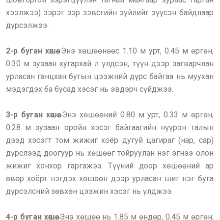
хээлжээ) зэрэг зэр зэвсгийн зүйлийг зүүсэн байдлаар
дүрсэлжээ.
2-р буган хөшөө.
Энэ хөшөөнөөс 1.10 м урт, 0.45 м өргөн,
0.30 м зузаан хугархай л үлдсэн, түүн дээр загварчлан
урласан ганцхан бугын цээжний дүрс байгаа нь муухан
мэдэгдэх ба бусад хэсэг нь эвдэрч сүйджээ.
3-р буган хөшөө.
Энэ хөшөөний 0.80 м урт, 0.33 м өргөн,
0.28 м зузаан оройн хэсэг байгаагийн нүүрэн талын
дээд хэсэгт том жижиг хоёр дугуй цагираг (нар, cap)
дүрслээд доогуур нь хөшөөг тойруулан нэг эгнээ олон
жижиг хонхор гаргажээ. Түүний доор хөшөөний ар
өвөр хоёрт нэгдэх хөшөөн дээр урласан шиг нэг буга
дүрсэлсний зөвхөн цээжин хэсэг нь үлджээ.
4-р буган хөшөө.
Энэ хөшөө нь 1.85 м өндөр, 0.45 м өргөн,