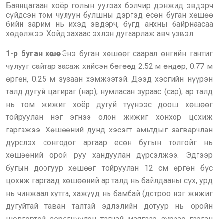
Баянцагаан хоёр голын уулзах бэлчир дэнжид эвдэрч
сүйдсэн том чулуун булшны дэргэд есөн буган хөшөө
бийн зарим нь ихэд эвдэрч, бүгд анхны байрнаасаа
хөдөлжээ. Хойд захаас эхлэн дугаарлаж авч үзвэл:
1-р буган хөшөө.
Энэ буган хөшөөг саарал өнгийн гантиг
чулууг сайтар засаж хийсэн бөгөөд 2.52 м өндөр, 0.77 м
өргөн, 0.25 м зузаан хэмжээтэй. Дээд хэсгийн нүүрэн
талд дугуй цагираг (нар), нумласан зураас (сар), ар талд
нь том жижиг хоёр дугуй түүнээс доош хөшөөг
тойруулан нэг эгнээ олон жижиг хонхор цохиж
гаргажээ. Хөшөөний дунд хэсэгт амьтдыг загварчлан
дүрслэх сонгодог аргаар есөн бугын толгойг нь
хөшөөний орой руу хандуулан дүрсэлжээ. Эдгээр
бугын доогуур хөшөөг тойруулан 12 см өргөн бүс
цохиж гаргаад хөшөөний ар талд нь байлдааны сүх, урд
нь чинжаал хутга, хажууд нь бамбай (дотроо нэг жижиг
дугуйтай таван талтай эдлэлийн дотуур нь оройн
шовгортой зэрэгцүүлэн тагнай маягаар зураас гарган