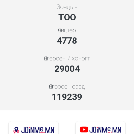
Зочдын
ТОО
Өчигдөр
5119
Өнгөрсөн 7 хоногт
32350
Өнгөрсөн сард
132998