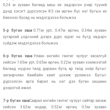
0.24 м зузаан бөгөөд маш их эвдэрсэн учир түүний
дунд хэсэгт дүрсэлсэн 8.5 см өргөн бүс нэг бугын их
биенээс бусад нь мэдэгдэхээ больжээ.
5-р буган хөшөө.
0.71м урт, 0.47м өргөн, 0.34м зузаан
хугархай үлдсэний дээрх дүрс зураг нь бүгд эвдэрч
сүйдэж мэдэгдэхээ больжээ.
6-р буган хөшөө.
Улаан өнгийн гантиг чулууг засалгүй
хийсэн 1.65м урт, 0.65м өргөн, 0.22м зузаан хэмжээтэй
бөгөөд нүүрэн талд дөрвөн буга, ар талд хоёр бугыг
загварчлан бамбайн хамт цохиж урлажээ. Бугыг
дүрсэлсэн арга барил нь нэг дэх буган хөшөөн
дээрхтэй ижил.
7-р буган хөшөө.
Саарал өнгийн гантиг чулууг сайтар засаж
хийсэн 3.62м өндөр, 0.52м өргөн, 0.5м зузаан