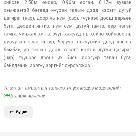
хийсэн 2.58м өндөр, 0.96м өргөн, 0.17м зузаан
хэмжээтэй бөгөөд нүүрэн талын дээд хэсэгт дугуй
цагираг (нар), доор нь нум (сар), түүнээс доош дөрвөн
буга, дөрвөн янгир, нум сум, дугуй тамга, өөр нэгэн
тамга, чинжал хутга, зүүн хажууд нь хойно хойноос нь
цувуулан есөн янгир, баруун хажуугийн доод хэсэгт
бамбай, ар талын дээд хэсэгт иштэй дугуй цагираг
(нар) түүнээс доош их биен дээгүүр таван буга,
байлдааны зээтүү зэргийг дүрсэлжээ.
Та аялал, амралтын талаарх илүү их мэдээ мэдээллийг
ЭНД
дарж аваарай
Буцах