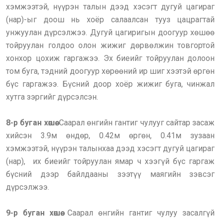
хэмжээтэй, нүүрэн талын дээд хэсэгт дугуй цагираг
(нар)-ыг доош нь хоёр салаалсан тууз цацрагтай
унжуулан дүрсэлжээ. Дугуй цагиригын доогуур хөшөө
тойруулан голдоо олон жижиг дөрвөлжин товгортой
хонхор цохиж гаргажээ. Эх биеийг тойруулан долоон
том буга, тэдний доогуур хөрөөний ир шиг хээтэй өргөн
бүс гаргажээ. Бүсний доор хоёр жижиг буга, чинжал
хутга зэргийг дүрсэлсэн.
8-р буган хөшөө.
Саарал өнгийн гантиг чулууг сайтар засаж
хийсэн 3.9м өндөр, 0.42м өргөн, 0.41м зузаан
хэмжээтэй, нүүрэн талынхаа дээд хэсэгт дугуй цагираг
(нар), их биеийг тойруулан ямар ч хээгүй бүс гаргаж
бүсний дээр байлдааны зээтүү маягийн зэвсэг
дүрсэлжээ.
9-р буган хөшөө.
Саарал өнгийн гантиг чулуу засалгүй