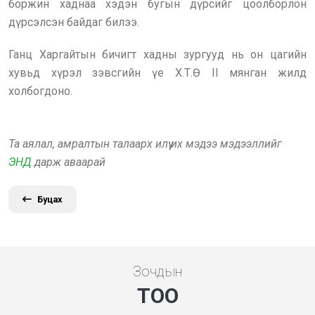
боржин хаднаа хэдэн бугын дүрсийг цоолборлон
дүрсэлсэн байдаг билээ.
Ганц Харгайтын бичигт хадны зургууд нь он цагийн
хувьд хүрэл зэвсгийн үе Х.Т.Ө II мянган жилд
холбогдоно.
Та аялал, амралтын талаарх илүү их мэдээ мэдээллийг
ЭНД
дарж аваарай
Буцах
Зочдын
ТОО