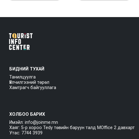
БИДНИЙ ТУХАЙ
Танилцуулга
Үйлчилгээний төрөл
Хамтрагч байгууллага
ХОЛБОО БАРИХ
Имэйл: info@joinme.mn
Хаяг: 5-р хороо Tedy төвийн баруун талд MOffice 2 давхарт
Утас: 7744 3939