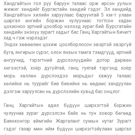
Хандгайтын гол руу баруун талаас орж ирсэн уулын
жижиг хөндийг Бургастайн хөндий гэдэг. Эл хөндийд
Хандгайтын хилийн харуулаас баруунтай 5 км-т улаан
шаргал өнгийн боржин чулуунаас тогтсон хадан
цохионоо эртний цоолбор нэлээд зураг бий. Бурсгатайн
хөндийн энэхүү зурагт хадыг бас Ганц Харгайтын бичигт
хад ч гэж нэрлэдэг.
Эндэх хөвөөлөн цохиж цоолборлосон эвэртэй эвэргүй
буга, янгирын сүрэг, олон янзын тамга тэмдгүүд, эртний
ангуучид, тэрэгтний дүрслэлүүдийн дотор дөрвөн
хигээстэй, хоёр дугуйтай, ганц гуятай тэргэнд хоёр
морь хөллөн дүрслэхдээ морьдыг хажуу талаас
хөлийнх нь туурайг бие биеийнх нь өөдөөс хандуулан
дэлгэж харуулсан нь дүрслэлийн хувьд бас онцлог.
Ганц Харгайтын адил бүдүүн ширхэгтэй боржин
чулуунаа зураг дүрсэлсэн байх нь тун ховор бөгөөд
Баянхонгор аймгийн Жаргалант сумын нутаг Зурагт
гэдэг газар мөн ийм бүдүүн ширхэгтэйулаан шаргал