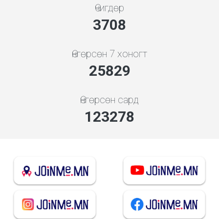
Өчигдөр
3994
Өнгөрсөн 7 хоногт
27816
Өнгөрсөн сард
132761