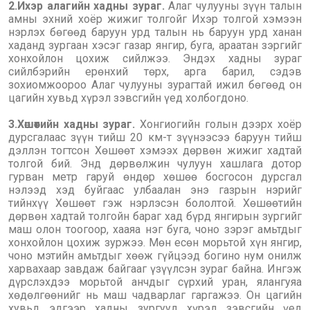
2.Ихэр алагийн хадны зураг.
Алаг чулууны зүүн талын
амны эхний хоёр жижиг толгойг Ихэр толгой хэмээн
нэрлэх бөгөөд баруун урд талын нь баруун урд ханан
хаданд зургаан хэсэг газар янгир, буга, араатан зэргийг
хонхойлон цохиж сийлжээ. Эндэх хадны зураг
сийлбэрийн ерөнхий төрх, арга барил, сэдэв
зохиомжоороо Алаг чулууны зурагтай ижил бөгөөд он
цагийн хувьд хүрэл зэвсгийн үед холбогдоно.
3.Хөшөөтийн хадны зураг.
Хонгиогийн голын дээрх хоёр
дурсгалаас зүүн тийш 20 км-т зүүнээсээ баруун тийш
дэллэн тогтсон Хөшөөт хэмээх дөрвөн жижиг хадтай
толгой бий. Энд дөрвөлжин чулуун хашлага дотор
гурван метр гаруй өндөр хөшөө босгосон дурсгал
нэлээд хэд буйгаас улбаалан энэ газрын нэрийг
тийнхүү Хөшөөт гэж нэрлэсэн бололтой. Хөшөөтийн
дөрвөн хадтай толгойн бараг хад бүрд янгирын зургийг
маш олон тоогоор, хааяа нэг буга, чоно зэрэг амьтдыг
хонхойлон цохиж зуржээ. Мөн есөн морьтой хүн янгир,
чоно мэтийн амьтдыг хөөж гүйцээд богино нум онилж
харвахаар завдаж байгааг үзүүлсэн зураг байна. Ингэж
дүрслэхдээ морьтой анчдыг сүрхий уран, ялангуяа
хөдөлгөөнийг нь маш чадварлаг гаргажээ. Он цагийн
хувьд эдгээр хадны зургууд хүрэл зэвсгийн үед