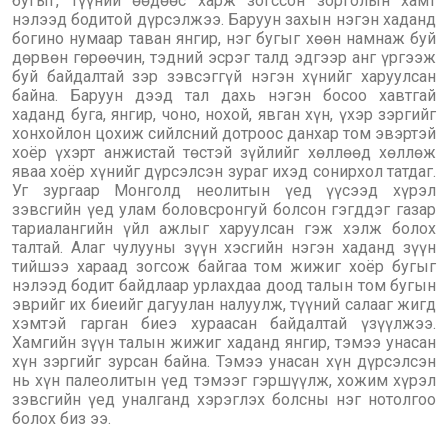
бугыг, түүний өөдөөс харж зогссон зорголын хамт
нэлээд бодитой дүрсэлжээ. Баруун захын нэгэн хаданд
богино нумаар таван янгир, нэг бугыг хөөн намнаж буй
дөрвөн гөрөөчин, тэдний эсрэг талд эдгээр анг үргээж
буй байдалтай зэр зэвсэггүй нэгэн хүнийг харуулсан
байна. Баруун дээд тал дахь нэгэн босоо хавтгай
хаданд буга, янгир, чоно, нохой, явган хүн, үхэр зэргийг
хонхойлон цохиж сийлсний дотроос данхар том эвэртэй
хоёр үхэрт анжистай төстэй зүйлийг хөллөөд хөллөж
яваа хоёр хүнийг дүрсэлсэн зураг ихэд сонирхол татдаг.
Уг зургаар Монголд неолитын үед үүсээд хүрэл
зэвсгийн үед улам боловсронгуй болсон гэгддэг газар
тариалангийн үйл ажлыг харуулсан гэж хэлж болох
талтай. Алаг чулууны зүүн хэсгийн нэгэн хаданд зүүн
тийшээ хараад зогсож байгаа том жижиг хоёр бугыг
нэлээд бодит байдлаар урлахдаа доод талын том бугын
эврийг их биеийг дагуулан налуулж, түүний салааг жигд
хэмтэй гарган биеэ хураасан байдалтай үзүүлжээ.
Хамгийн зүүн талын жижиг хаданд янгир, тэмээ унасан
хүн зэргийг зурсан байна. Тэмээ унасан хүн дүрсэлсэн
нь хүн палеолитын үед тэмээг гэршүүлж, хожим хүрэл
зэвсгийн үед уналганд хэрэглэх болсны нэг нотолгоо
болох биз ээ.