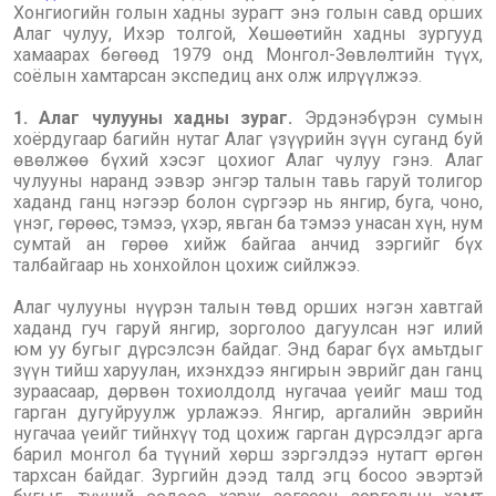
Хонгиогийн голын хадны зурагт энэ голын савд орших
Алаг чулуу, Ихэр толгой, Хөшөөтийн хадны зургууд
хамаарах бөгөөд 1979 онд Монгол-Зөвлөлтийн түүх,
соёлын хамтарсан экспедиц анх олж илрүүлжээ.
1. Алаг чулууны хадны зураг.
Эрдэнэбүрэн сумын
хоёрдугаар багийн нутаг Алаг үзүүрийн зүүн суганд буй
өвөлжөө бүхий хэсэг цохиог Алаг чулуу гэнэ. Алаг
чулууны наранд ээвэр энгэр талын тавь гаруй толигор
хаданд ганц нэгээр болон сүргээр нь янгир, буга, чоно,
үнэг, гөрөөс, тэмээ, үхэр, явган ба тэмээ унасан хүн, нум
сумтай ан гөрөө хийж байгаа анчид зэргийг бүх
талбайгаар нь хонхойлон цохиж сийлжээ.
Алаг чулууны нүүрэн талын төвд орших нэгэн хавтгай
хаданд гуч гаруй янгир, зорголоо дагуулсан нэг илий
юм уу бугыг дүрсэлсэн байдаг. Энд бараг бүх амьтдыг
зүүн тийш харуулан, ихэнхдээ янгирын эврийг дан ганц
зураасаар, дөрвөн тохиолдолд нугачаа үеийг маш тод
гарган дугуйруулж урлажээ. Янгир, аргалийн эврийн
нугачаа үеийг тийнхүү тод цохиж гарган дүрсэлдэг арга
барил монгол ба түүний хөрш зэргэлдээ нутагт өргөн
тархсан байдаг. Зургийн дээд талд эгц босоо эвэртэй