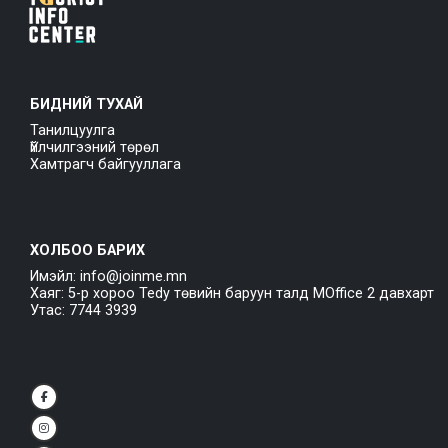
БИДНИЙ ТУХАЙ
Танилцуулга
Үйлчилгээний төрөл
Хамтрагч байгууллага
ХОЛБОО БАРИХ
Имэйл: info@joinme.mn
Хаяг: 5-р хороо Tedy төвийн баруун талд MOffice 2 давхарт
Утас: 7744 3939