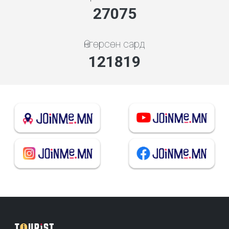
30199
Өнгөрсөн сард
135875