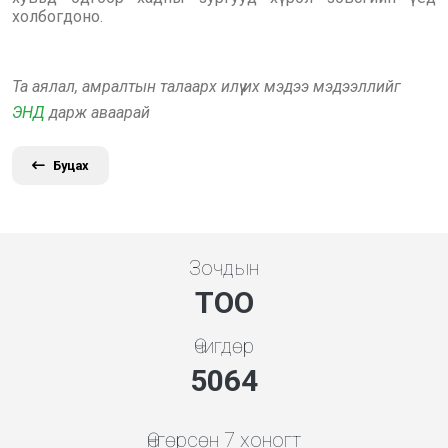
холбогдоно.
Та аялал, амралтын талаарх илүү их мэдээ мэдээллийг
ЭНД
дарж аваарай
Буцах
Зочдын
ТОО
Өчигдөр
5648
Өнгөрсөн 7 хоногт