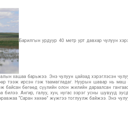
Барилгын урдуур 40 метр урт давхар чулуун хэр
малын хашаа барьжээ. Энэ чулуун цайзад хэрэглэсэн чулу
гөөр тээж ирсэн гэж таамагладаг. Нуурын шавар нь маш 
эж байсан бөгөөд сүүлийн олон жилийн дараалсан ганга
билээ. Ангир, галуу, хун, нугас зэрэг усны шувууд зус
нравжаа “Саран хөхөө” жүжгээ тоглуулж байжээ. Энэ чулу