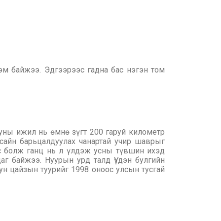
эм байжээ. Эдгээрээс гадна бас нэгэн том
уны ижил нь өмнө зүгт 200 гаруй километр
сайн барьцалдуулах чанартай учир шаврыг
ас болж ганц нь л үлдэж усны түвшин ихэд
даг байжээ. Нуурын урд талд Үүдэн булгийн
ун цайзын туурийг 1998 оноос улсын тусгай