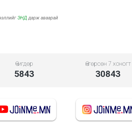
дээллийг
ЭНД
дарж аваарай
Өчигдөр
Өнгөрсөн 7 хоногт
5843
30843