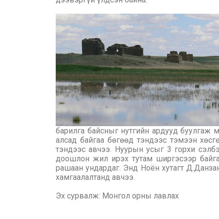
барилга байсныг нутгийн ардууд буулгаж 
алсад байгаа бөгөөд тэндээс тэмээн хөс
тэндээс авчээ. Нуурын усыг 3 горхи сэлб
доошлон жил ирэх тутам ширгэсээр байгаа 
рашаан ундардаг. Энд Ноён хутагт Д.Данза
хамгаалалтанд авчээ.
Эх сурвалж: Монгол орны лавлах