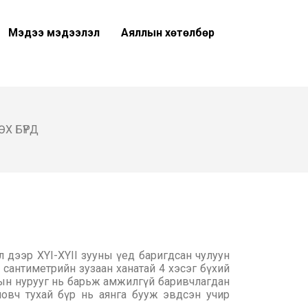
Мэдээ мэдээлэл
Аяллын хөтөлбөр
ӨХ БҮРД
 дээр XYI-XYII зууны үед баригдсан чулуун
0 сантиметрийн зузаан ханатай 4 хэсэг бүхий
гын нурууг нь барьж амжилгүй баривчлагдан
овч тухай бүр нь аянга бууж эвдсэн учир