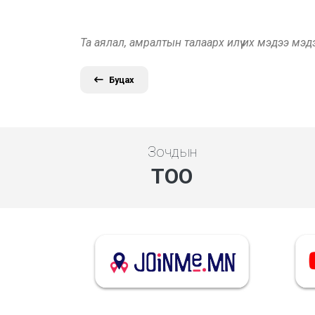
Та аялал, амралтын талаарх илүү их мэдээ мэ
Буцах
Зочдын
ТОО