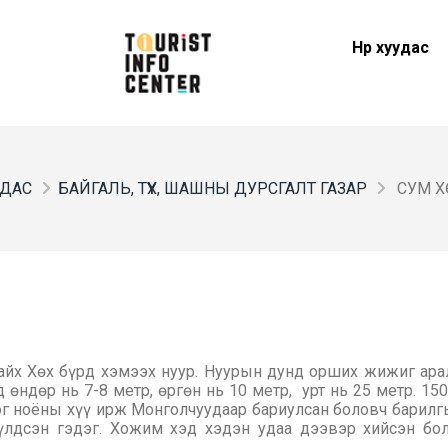
Нүүр хуудас
УДАС
БАЙГАЛЬ, ТҮҮХ, ШАШНЫ ДУРСГАЛТ ГАЗАР
СУМ Х
айх Хөх бүрд хэмээх нуур. Нуурын дунд орших жижиг арал
 өндөр нь 7-8 метр, өргөн нь 10 метр, урт нь 25 метр. 15
эг ноёны хүү ирж Монголчуудаар бариулсан боловч барил
үлдсэн гэдэг. Хожим хэд хэдэн удаа дээвэр хийсэн бол