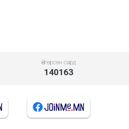
Өнгөрсөн сард
140163