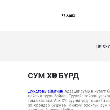
Хайх
НҮҮР ХУ
СУМ ХӨХ БҮРД
Дундговь аймгийн
Адаацаг сумын нутагт б
цайзын туурь байдаг. Туурийг тойрон үзэхэд
том цайз юм. Анх XYI зууны үед Төвдийн н
эх орондоо буцжээ. Ийнхүү оройгүй сүм 
дээвэргүй үлдсэн байна.