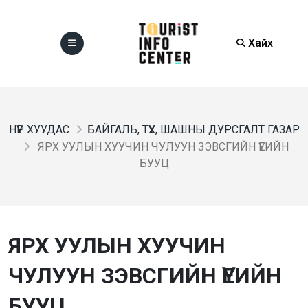
Хайх
НҮҮР ХУУДАС
БАЙГАЛЬ, ТҮҮХ, ШАШНЫ ДУРСГАЛТ ГАЗАР
ЯРХ УУЛЫН ХУУЧИН ЧУЛУУН ЗЭВСГИЙН ҮЕИЙН
БУУЦ
ЯРХ УУЛЫН ХУУЧИН
ЧУЛУУН ЗЭВСГИЙН ҮЕИЙН
БУУЦ