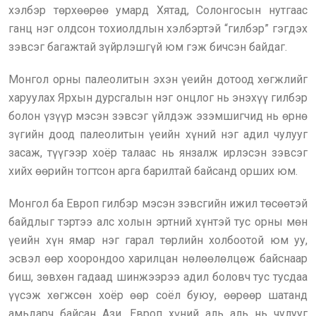
хэлбэр төрхөөрөө умард Хятад, Солонгосын нутгаас
ганц нэг олдсон тохиолдлын хэлбэртэй “гилбэр” гэгдэх
зэвсэг багажтай зүйрлэшгүй юм гэж бичсэн байдаг.
Монгол орны палеолитын эхэн үеийн дотоод хөгжлийг
харуулах Ярхын дурсгалын нэг онцлог нь энэхүү гилбэр
болон үзүүр мэсэн зэвсэг үйлдэж эзэмшигчид нь өрнө
зүгийн доод палеолитын үеийн хүний нэг адил чулууг
засаж, түүгээр хоёр талаас нь янзалж ирлэсэн зэвсэг
хийх өөрийн тогтсон арга барилтай байсанд орших юм.
Монгол ба Европ гилбэр мэсэн зэвсгийн ижил төсөөтэй
байдлыг тэртээ алс холын эртний хүнтэй тус орны мөн
үеийн хүн ямар нэг гарал төрлийн холбоотой юм уу,
эсвэл өөр хоорондоо харилцан нөлөөлөлцөж байснаар
биш, зөвхөн гадаад шинжээрээ адил боловч тус тусдаа
үүсэж хөгжсөн хоёр өөр соёл буюу, өөрөөр шатанд
амьдарч байсан Ази, Европ хүний аль аль нь чулууг