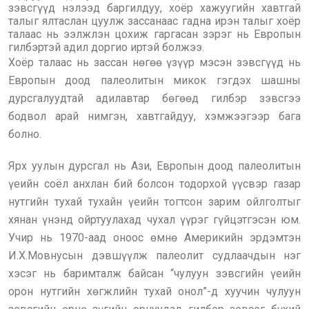
зэвсгүүд нэлээд баргилдуу, хоёр хажуугийн хавтгай
талыг ялтаслан цуулж зассанаас гадна ирэн талыг хоёр
талаас нь ээлжлэн цохиж гаргасан зэрэг нь Европын
гилбэртэй адил доргио иртэй болжээ.
Хоёр талаас нь зассан нөгөө үзүүр мэсэн зэвсгүүд нь
Европын доод палеолитын микок гэгдэх шашны
дурсгалуудтай адилавтар бөгөөд гилбэр зэвсгээ
бодвол арай нимгэн, хавтгайдуу, хэмжээгээр бага
болно.
Ярх уулын дурсгал нь Ази, Европын доод палеолитын
үеийн соёл анхлан бий болсон тодорхой үүсвэр газар
нутгийн тухай тухайн үеийн тогтсон зарим ойлголтыг
хянан үнэнд ойртуулахад чухал үүрэг гүйцэтгэсэн юм.
Учир нь 1970-аад оноос өмнө Америкийн эрдэмтэн
И.Х.Мовнусын дэвшүүлж палеолит судлаачдын нэг
хэсэг нь баримталж байсан “чулуун зэвсгийн үеийн
орон нутгийн хөгжлийн тухай онол”-д хуучин чулуун