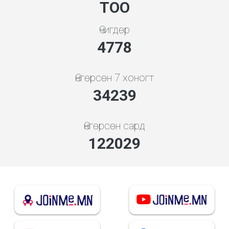
ТОО
Өчигдөр
5119
Өнгөрсөн 7 хоногт
36685
Өнгөрсөн сард
136110