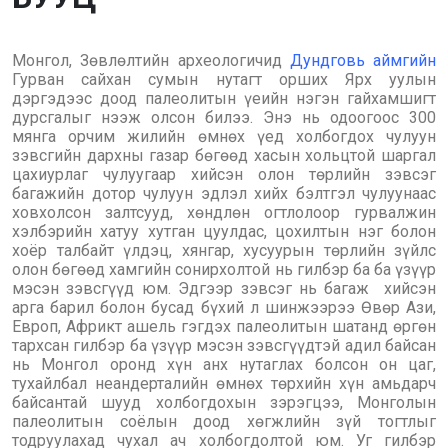
Монгол, Зөвлөлтийн археологичид
Дундговь аймгийн
Гурван сайхан сумын нутагт орших Ярх уулын
дэргэдээс доод палеолитын үеийн нэгэн гайхамшигт
дурсгалыг нээж олсон билээ. Энэ нь одоогоос 300
мянга орчим жилийн өмнөх үед холбогдох чулуун
зэвсгийн дархны газар бөгөөд хасын хольцтой шаргал
цахиурлаг чулуугаар хийсэн олон төрлийн зэвсэг
багажийн дотор чулуун эдлэл хийх бэлтгэл чулуунаас
ховхолсон залтсууд, хөндлөн огтлолоор гурвалжин
хэлбэрийн хатуу хутган цуулдас, цохилтын нэг болон
хоёр талбайт үлдэц, хянгар, хусуурын төрлийн зүйлс
олон бөгөөд хамгийн сонирхолтой нь гилбэр ба ба үзүүр
мэсэн зэвсгүүд юм. Эдгээр зэвсэг нь багаж хийсэн
арга барил болон бусад бүхий л шинжээрээ Өвөр Ази,
Европ, Африкт ашель гэгдэх палеолитын шатанд өргөн
тархсан гилбэр ба үзүүр мэсэн зэвсгүүдтэй адил байсан
нь Монгол оронд хүн анх нутаглах болсон он цаг,
тухайлбал неандерталийн өмнөх төрхийн хүн амьдарч
байсантай шууд холбогдохын зэрэгцээ, Монголын
палеолитын соёлын доод хөгжлийн зүй тогтлыг
тодруулахад чухал ач холбогдолтой юм. Уг гилбэр