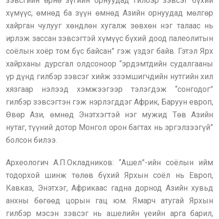
зэвсгийн өрнө зүгийн орнуудад гилбэр зэвсэг бүхий
хүмүүс, өмнөд ба зүүн өмнөд Азийн орнуудад мөлгөр
хайрган чулууг хөндлөн хугалж зөвхөн нэг талаас нь
ирлэж зассан зэвсэгтэй хүмүүс бүхий доод палеолитын
соёлын хоёр том бүс байсан” гэж үздэг байв. Гэтэл Ярх
хайрханы дурсгал олдсоноор “эрдэмтдийн судалгааны
үр дүнд гилбэр зэвсэг хийж эзэмшигчдийн нутгийн хил
хязгаар нэлээд хэмжээгээр тэлэгдэж “сонгодог”
гилбэр зэвсэгтэн гэж нэрлэгддэг Африк, Баруун европ,
Өвөр Ази, өмнөд Энэтхэгтэй нэг мужид Төв Азийн
нутаг, түүний дотор Монгол орон багтах нь эргэлзээгүй”
болсон билээ.
Археологич А.П.Окладников: “Ашел”-ийн соёлын ийм
тодорхой шинж төлөв бүхий Ярхын соёл нь Европ,
Кавказ, Энэтхэг, Африкаас гадна дорнод Азийн хувьд
анхны бөгөөд цорын гац юм. Ямарч атугай Ярхын
гилбэр мэсэн зэвсэг нь ашелийн үеийн арга барил,