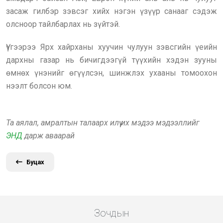
засаж гилбэр зэвсэг хийх нэгэн үзүүр санааг сэдэж
олсноор тайлбарлах нь зүйтэй.
Үүгээрээ Ярх хайрханы хуучин чулуун зэвсгийн үеийн
дархны газар нь бичигдээгүй түүхийн хэдэн зууны
өмнөх үнэнийг өгүүлсэн, шинжлэх ухааны томоохон
нээлт болсон юм.
Та аялал, амралтын талаарх илүү их мэдээ мэдээллийг
ЭНД
дарж аваарай
Буцах
Зочдын