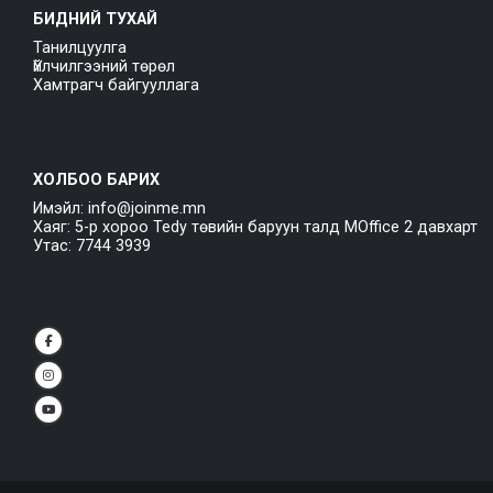
БИДНИЙ ТУХАЙ
Танилцуулга
Үйлчилгээний төрөл
Хамтрагч байгууллага
ХОЛБОО БАРИХ
Имэйл: info@joinme.mn
Хаяг: 5-р хороо Tedy төвийн баруун талд MOffice 2 давхарт
Утас: 7744 3939