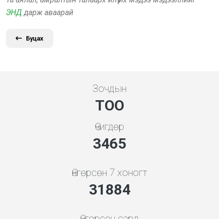
ЭНД
дарж аваарай
Буцах
Зочдын
ТОО
Өчигдөр
3731
Өнгөрсөн 7 хоногт
34336
Өнгөрсөн сард