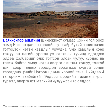
Баянхонгор аймгийн
Шинэжинст сумаас Эхийн гол орох
замд Ногоон цавын хоолойн сул сайр бүхий сонин хачин
тогтоцтой нэгэн хавцлыг уруудна. Энэ хавцлын хоёр
хажуу он цагийн урсгал ус, салхины хүчинд идэгдэж
элдэв хэлбэрийг олж тогтсон элсэн чулуу, хурдас нь
гэтэж байгаа ямар нэгэн аварга амьтны хошуу, толгой
шиг хоёр талаар зөрөлдөн зэрэглэж сүртэй сонин
харагдана. Үүнийг Ногоон цавын хоолой гэнэ. Нийтдээ 4
га орчим талбайтай. Эндээс цэрдийн галавын үлэг
гүрвэл, аварга яст мэлхийн чулуужсан яс олддог.
Та аялал, амралтын талаарх илүү их мэдээ мэдээллийг