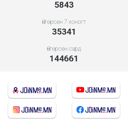
5843
Өнгөрсөн 7 хоногт
35341
Өнгөрсөн сард
144661