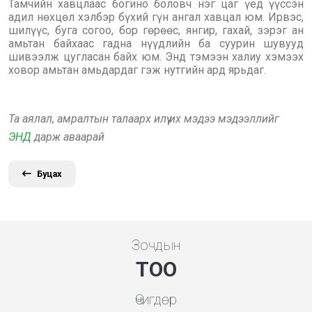
Тамчийн хавцлаас богино боловч нэг цаг үед үүссэн
адил нөхцөл хэлбэр бүхий гүн ангал хавцал юм. Ирвэс,
шилүүс, буга согоо, бор гөрөөс, янгир, гахай, зэрэг ан
амьтан байхаас гадна нүүдлийн ба суурин шувууд
шивээлж цугласан байх юм. Энд тэмээн халиу хэмээх
ховор амьтан амьдардаг гэж нутгийн ард ярьдаг.
Та аялал, амралтын талаарх илүү их мэдээ мэдээллийг
ЭНД
дарж аваарай
Буцах
Зочдын
ТОО
Өчигдөр