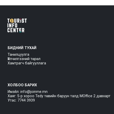
БИДНИЙ ТУХАЙ
Танилцуулга
Үйлчилгээний төрөл
Хамтрагч байгууллага
ХОЛБОО БАРИХ
Имэйл: info@joinme.mn
Хаяг: 5-р хороо Tedy төвийн баруун талд MOffice 2 давхарт
Утас: 7744 3939