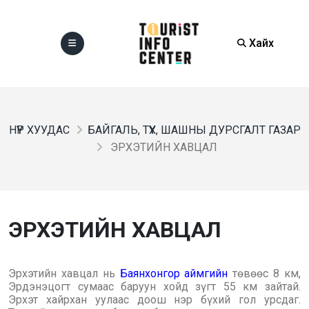
Хайх
НҮҮР ХУУДАС
БАЙГАЛЬ, ТҮҮХ, ШАШНЫ ДУРСГАЛТ ГАЗАР
ЭРХЭТИЙН ХАВЦАЛ
ЭРХЭТИЙН ХАВЦАЛ
Эрхэтийн хавцал нь
Баянхонгор аймгийн
төвөөс 8 км,
Эрдэнэцогт сумаас баруун хойд зүгт 55 км зайтай.
Эрхэт хайрхан уулаас доош нэр бүхий гол урсдаг.