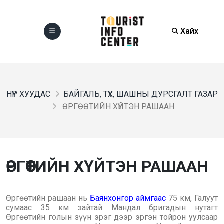
Хайх
НҮҮР ХУУДАС
БАЙГАЛЬ, ТҮҮХ, ШАШНЫ ДУРСГАЛТ ГАЗАР
ӨРГӨӨТИЙН ХҮЙТЭН РАШААН
ӨРГӨӨТИЙН ХҮЙТЭН РАШААН
Өргөөтийн рашаан нь
Баянхонгор аймгаас
75 км, Галуут
сумаас 35 км зайтай Мандал бригадын нутагт
Өргөөтийн голын зүүн эрэг дээр эргэн тойрон уулсаар