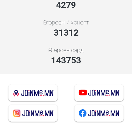
4279
Өнгөрсөн 7 хоногт
31312
Өнгөрсөн сард
143753