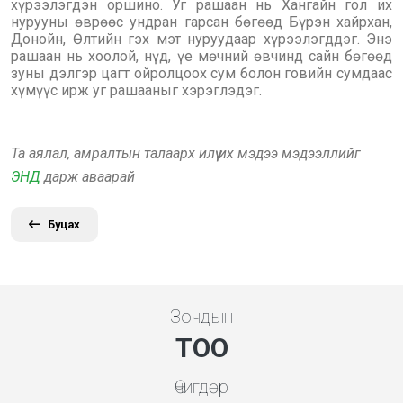
хүрээлэгдэн оршино. Уг рашаан нь Хангайн гол их
нурууны өврөөс ундран гарсан бөгөөд Бүрэн хайрхан,
Донойн, Өлтийн гэх мэт нуруудаар хүрээлэгддэг. Энэ
рашаан нь хоолой, нүд, үе мөчний өвчинд сайн бөгөөд
зуны дэлгэр цагт ойролцоох сум болон говийн сумдаас
хүмүүс ирж уг рашааныг хэрэглэдэг.
Та аялал, амралтын талаарх илүү их мэдээ мэдээллийг
ЭНД
дарж аваарай
Буцах
Зочдын
ТОО
Өчигдөр