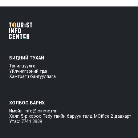
БИДНИЙ ТУХАЙ
Танилцуулга
Үйлчилгээний төрөл
Хамтрагч байгууллага
ХОЛБОО БАРИХ
Имэйл: info@joinme.mn
Хаяг: 5-р хороо Tedy төвийн баруун талд MOffice 2 давхарт
Утас: 7744 3939