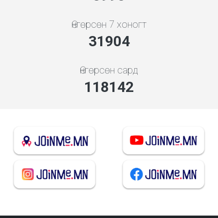
Өнгөрсөн 7 хоногт
34358
Өнгөрсөн сард
127230