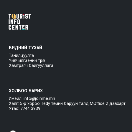
БИДНИЙ ТУХАЙ
Танилцуулга
Үйлчилгээний төрөл
Хамтрагч байгууллага
ХОЛБОО БАРИХ
Имэйл: info@joinme.mn
Хаяг: 5-р хороо Tedy төвийн баруун талд MOffice 2 давхарт
Утас: 7744 3939