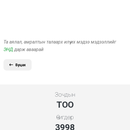
Та аялал, амралтын талаарх илүү их мэдээ мэдээллийг
ЭНД
дарж аваарай
Буцах
Зочдын
ТОО
Өчигдөр
3998