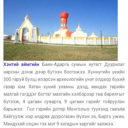
Хэнтий аймгийн
Баян-Адарга сумын нутагт Дуурилаг
нарсны дэнж дээр бүтээн босгожээ. Хүннүгийн үеийн
300 гаруй булш илэрсэн археологийн үнэт олдвор бүхий
газар юм. Хатан хүний ухааны дээд, мандах төрийн
малгай гэгддэг богтаг малгайн хэлбэрээр төв барилгыг
бүтээж, 4 цагаан суварга, 9 цагаан гэрийг тойруулан
барьжээ. Гол гэрийн дотор Монголын түүхэнд гавъяа
байгуулж нэр алдраа дуурсгасан Өүлэн эх, Бөртэ үжин,
Мандухай сэцэн гэх мэт 9 хатадын хөргийг залжээ.