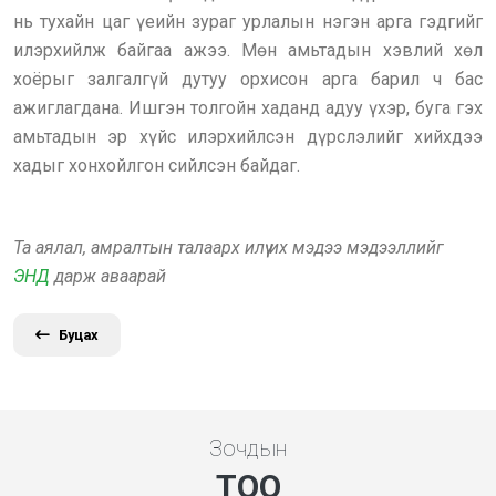
нь тухайн цаг үеийн зураг урлалын нэгэн арга гэдгийг
илэрхийлж байгаа ажээ. Мөн амьтадын хэвлий хөл
хоёрыг залгалгүй дутуу орхисон арга барил ч бас
ажиглагдана. Ишгэн толгойн хаданд адуу үхэр, буга гэх
амьтадын эр хүйс илэрхийлсэн дүрслэлийг хийхдээ
хадыг хонхойлгон сийлсэн байдаг.
Та аялал, амралтын талаарх илүү их мэдээ мэдээллийг
ЭНД
дарж аваарай
Буцах
Зочдын
ТОО