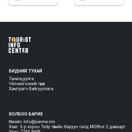
БИДНИЙ ТУХАЙ
Танилцуулга
Үйлчилгээний төрөл
Хамтрагч байгууллага
ХОЛБОО БАРИХ
Имэйл: info@joinme.mn
Хаяг: 5-р хороо Tedy төвийн баруун талд MOffice 2 давхарт
Утас: 7744 3939