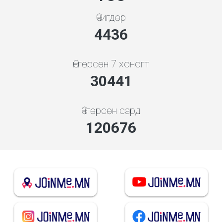
Өчигдөр
4948
Өнгөрсөн 7 хоногт
33953
Өнгөрсөн сард
134601