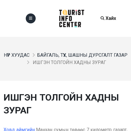
Хайх
НҮҮР ХУУДАС
БАЙГАЛЬ, ТҮҮХ, ШАШНЫ ДУРСГАЛТ ГАЗАР
ИШГЭН ТОЛГОЙН ХАДНЫ ЗУРАГ
ИШГЭН ТОЛГОЙН ХАДНЫ
ЗУРАГ
Ховд аймгийн
Манхан сумын төвөөс 7 километр газарт,