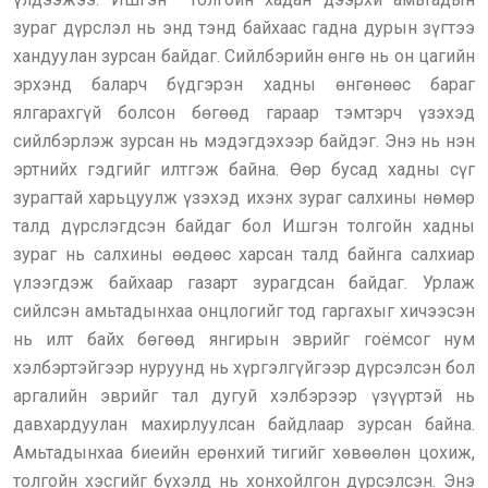
зураг дүрслэл нь энд тэнд байхаас гадна дурын зүгтээ
хандуулан зурсан байдаг. Сийлбэрийн өнгө нь он цагийн
эрхэнд баларч бүдгэрэн хадны өнгөнөөс бараг
ялгарахгүй болсон бөгөөд гараар тэмтэрч үзэхэд
сийлбэрлэж зурсан нь мэдэгдэхээр байдэг. Энэ нь нэн
эртнийх гэдгийг илтгэж байна. Өөр бусад хадны сүг
зурагтай харьцуулж үзэхэд ихэнх зураг салхины нөмөр
талд дүрслэгдсэн байдаг бол Ишгэн толгойн хадны
зураг нь салхины өөдөөс харсан талд байнга салхиар
үлээгдэж байхаар газарт зурагдсан байдаг. Урлаж
сийлсэн амьтадынхаа онцлогийг тод гаргахыг хичээсэн
нь илт байх бөгөөд янгирын эврийг гоёмсог нум
хэлбэртэйгээр нуруунд нь хүргэлгүйгээр дүрсэлсэн бол
аргалийн эврийг тал дугуй хэлбэрээр үзүүртэй нь
давхардуулан махирлуулсан байдлаар зурсан байна.
Амьтадынхаа биеийн ерөнхий тигийг хөвөөлөн цохиж,
толгойн хэсгийг бүхэлд нь хонхойлгон дүрсэлсэн. Энэ