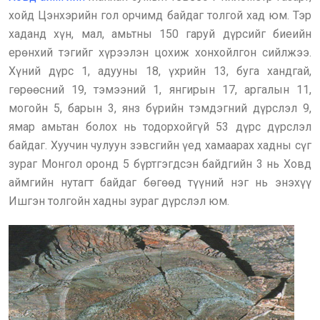
хойд Цэнхэрийн гол орчимд байдаг толгой хад юм. Тэр
хаданд хүн, мал, амьтны 150 гаруй дүрсийг биеийн
ерөнхий тэгийг хүрээлэн цохиж хонхойлгон сийлжээ.
Хүний дүрс 1, адууны 18, үхрийн 13, буга хандгай,
гөрөөсний 19, тэмээний 1, янгирын 17, аргалын 11,
могойн 5, барын 3, янз бүрийн тэмдэгний дүрслэл 9,
ямар амьтан болох нь тодорхойгүй 53 дүрс дүрслэл
байдаг. Хуучин чулуун зэвсгийн үед хамаарах хадны сүг
зураг Монгол оронд 5 бүртгэгдсэн байдгийн 3 нь Ховд
аймгийн нутагт байдаг бөгөөд түүний нэг нь энэхүү
Ишгэн толгойн хадны зураг дүрслэл юм.