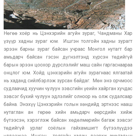
Нөгөө хоёр нь Цэнхэрийн агуйн зураг, Чандманы Хар
үзүүр хадны зураг юм. Ишгэн толгойн хадны зурагт
эрээн барны зураг байсан учраас Монгол нутагт бар
амьдарч байсан гэсэн дүгнэлтэнд хүрсэн төдийгүй
барын эрээн цоохор дүрслэлийг маш сайн гаргаснаараа
онцлог юм. Хойд цэнхэрийн агуйн зурагнаас ялгаатай
нь хаданд сийлбэрлэж зурсан байдаг. Мөн энэ орчмоос
судлаачид хуучин чулуун зэвсгийн үеийн хайрган хучдас
зэвсэг бүхий чулуун эдлэлийг олноор нь олж судалсаар
байна. Энэхүү Цэнхэрийн голын хөндийд эртнээс нааш
нутаглан ан гөрөө хийн амьдарч өөрсдийн хийж
бүтээсэн, хэрэглэж байсан хөдөлмөрийн багаж зэвсэг
төдийгүй урлаг соёлын гайхамшигт бүтээлүүдээ
үлдээжээ. Ишгэн толгойн хадан дээрхи амьтадын