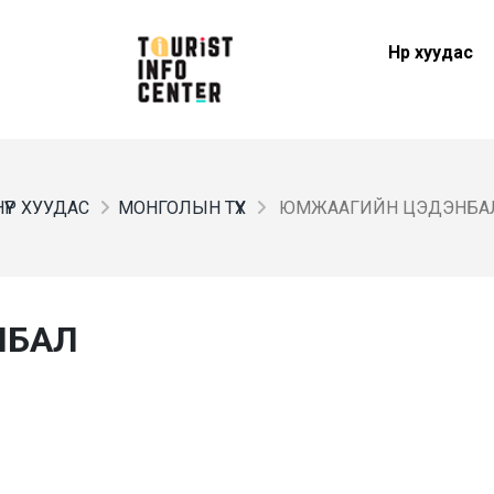
Нүүр хуудас
НҮҮР ХУУДАС
МОНГОЛЫН ТҮҮХ
ЮМЖААГИЙН ЦЭДЭНБА
НБАЛ