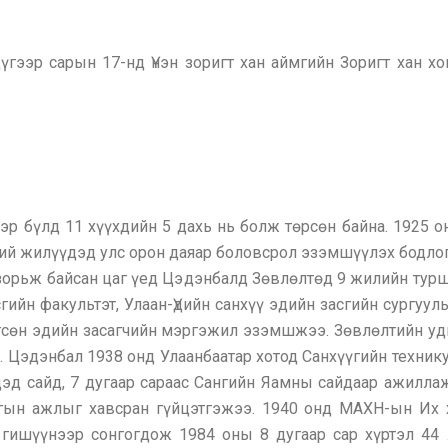
үгээр сарын 17-нд Үнэн зоригт хан аймгийн Зоригт хан 
р бүлд 11 хүүхдийн 5 дахь нь болж төрсөн байна. 1925 
ний жилүүдэд улс орон даяар боловсрол эзэмшүүлэх бодлог
зорьж байсан цаг үед Цэдэнбалд Зөвлөлтөд 9 жилийн турш
гийн факультэт, Улаан-Үдийн санхүү эдийн засгийн сургуул
өгсөн эдийн засагчийн мэргэжил эзэмшжээ. Зөвлөлтийн у
 Цэдэнбал 1938 онд Улаанбаатар хотод Санхүүгийн техни
дэд сайд, 7 дугаар сараас Сангийн Яамны сайдаар ажилла
ын ажлыг хавсран гүйцэтгэжээ. 1940 онд МАХН-ын Их 
 гишүүнээр сонгогдож 1984 оны 8 дугаар сар хүртэл 44