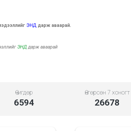
 мэдээллийг
ЭНД
дарж аваарай.
дээллийг
ЭНД
дарж аваарай
Өчигдөр
Өнгөрсөн 7 хоногт
7608
30782