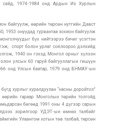
ий сайд, 1974-1984 онд Ардын Их Хурлын
он байгуулж, өөрийн төрсөн нутгийн Давст
0, 1953 онуудад гурвантаа зохион байгуулж
 монголчуудыг бүх нийтээрээ бичиг үсэгтэн
ргэж, спорт болон урлаг соёлоороо дэлхийд
болгож, 1940 он гэхэд Монгол орныг хүлээн
 олон улсын 60 гаруй байгууллагын гишүүн
966 онд Улсын баатар, 1979 онд БНМАУ-ын
бүгд хурлыг хуралдуулан “насны доройтол”
н өөрийн гараар Монголын төрийн толгойд
 амьдарсан бөгөөд 1991 оны 4 дүгээр сарын
үлдээх зорилгоор УДЭТ-ын өмнөх талбайг
аймгийн Улаангом хотын төв талбай, төрсөн