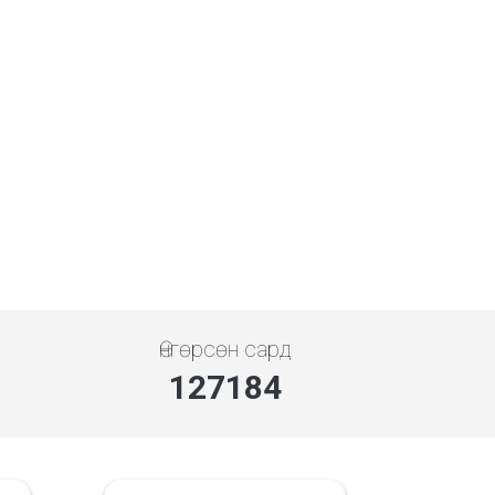
Өнгөрсөн сард
146751