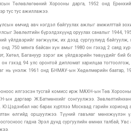
Улсын Төлөвлөгөөний Хорооны дарга, 1952 онд Ерөнх
эр тус тус ажиллажээ.
улсын өмчид авч нэгдэл байгуулах ажлыг амжилттай зохи
улсыг Зөвлөлтийн бүрэлдэхүүнд оруулах саналыг 1944, 195
ний үйлдвэрийг хөгжүүлж, их дээд сургуулиуд байгуулж,
онд 750 мянга байсан хүн амыг 1980 он гэхэд 2 саяд хү
эт, Хөтөл, Багануур зэрэг аж үйлдвэрийн төвүүдийг бий 
 он гэхэд 94 улс оронтой дипломат харилцаа тогтоолгож,
ъяаг нь үнэлж 1961 онд БНМАУ-ын Хөдөлмөрийн баатар, 1
ооноос илгээсэн тусгай комисс ирж МАХН-ын Төв Хорооны 
ХН-ын даргаар Ж.Батмөнхийг сонгуулжээ. Зөвлөлтийнхө
. Ю.Цэдэнбал нас барах хүртлээ Москвад гэрийн хорионд
лтан өлгийд оршуулжээ. Түүний гавъяаг мөнхжүүлэн 
госноос гадна Эрэл дунд сургуулийн өмнөх талбай, Увс 
жээ.