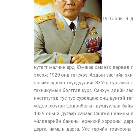
1916 оны 9 д
нутагт малчин ард Юмжаа хэмээх дөрвөд гэ
элсэж 1929 онд төгсчээ. Ардын засгийн эх
энгийн ардын хүүхдүүдийг ЗХУ-д сургахыг 
техникумын бэлтгэл курс, Санхүү эдийн зас
институтэд тус тус суралцаж онц дүнтэй т
үедээ оюутан Цэдэнбалыг дуудуулдаг байв.
1939 оны 3 дугаар сараас Сангийн Яамны 
үйлдвэрийн банкны ерөнхий хорооны дарг
дарга, намын дарга, Улс төрийн товчооны