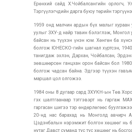
Ерөнхий сайд Х.Чойбалсангийн орлогч, 
Тэргүүлэгчдийн дарга буюу төрийн тэргүүнэ
1959 онд малчин ардын бүх малыг хураан 
уулыг ЗХУ-д найр тавин бэлэглэж, Монгол 
байсан нь түүхэн үнэн юм. Хөнгөн ба хүнс
болгож ЮНЕСКО-гийн шагнал хүртсэн, 1940 
танигдаж эхлэн, Дархан, Чойбалсан, Эрдэн
зөвшөөрсөн ганцхан орон байсан бол 1980
болгож чадсан байна. Эдгээр түүхэн гав
маршал цол олгожээ.
1984 оны 8 дугаар сард ЗХУКН-ын Төв Хор
гэх шалтгаанаар тэтгэвэрт нь гаргаж МА
гаргасан шигээ тэр өндөрлөгөөс буулгажээ
20-нд нас барахад нь Монголд авчирч А
Цэдэнбалын нэрэмжит болгон хөшөөг нь бос
нутаг Давст суманд тус тус хөшөөг нь босго