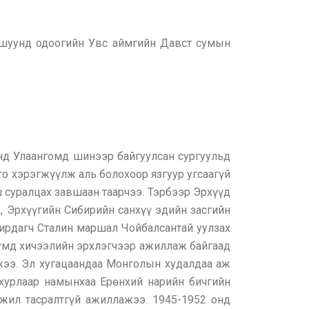
хошуунд одоогийн Увс аймгийн Давст сумын
онд Улаангомд шинээр байгуулсан сургуульд
о хэрэгжүүлж аль болохоор язгуур угсаагүй
 суралцах завшаан таарчээ. Тэрбээр Эрхүүд
ь, Эрхүүгийн Сибирийн санхүү эдийн засгийн
дирдагч Сталин маршал Чойбалсантай уулзах
кумд хичээлийн эрхлэгчээр ажиллаж байгаад
жээ. Эл хугацаандаа Монголын худалдаа аж
хурлаар намынхаа Ерөнхий нарийн бичгийн
 жил тасралтгүй ажиллажээ. 1945-1952 онд