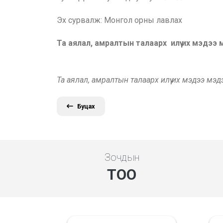
Эх сурвалж: Монгол орны лавлах
Та аялал, амралтын талаарх илүү их мэдээ
Та аялал, амралтын талаарх илүү их мэдээ мэ
Буцах
Зочдын
ТОО