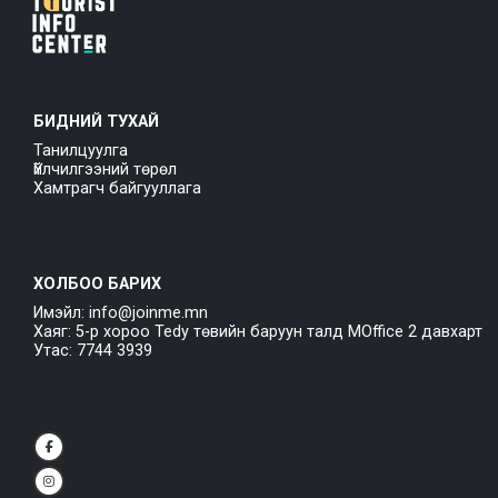
БИДНИЙ ТУХАЙ
Танилцуулга
Үйлчилгээний төрөл
Хамтрагч байгууллага
ХОЛБОО БАРИХ
Имэйл: info@joinme.mn
Хаяг: 5-р хороо Tedy төвийн баруун талд MOffice 2 давхарт
Утас: 7744 3939