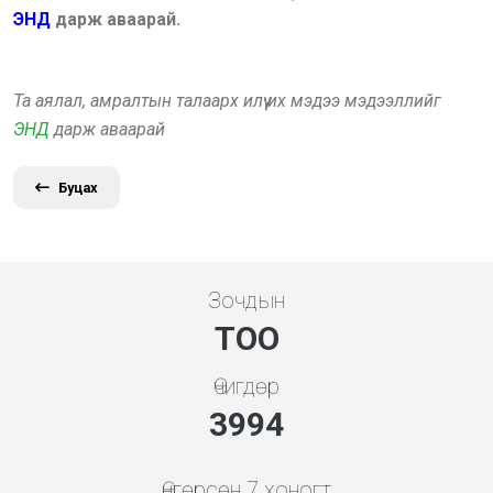
ЭНД
дарж аваарай.
Та аялал, амралтын талаарх илүү их мэдээ мэдээллийг
ЭНД
дарж аваарай
Буцах
Зочдын
ТОО
Өчигдөр
4279
Өнгөрсөн 7 хоногт