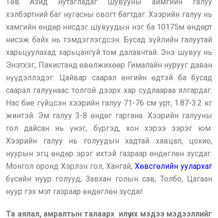
Төв Азид нутагладаг шувууны аймгийн галуу
хэлбэртний баг нугасны овогт багтдаг. Хээрийн галуу нь
хамгийн өндөр нисдэг шувуудын нэг ба 10175м өндөрт
нисэж байх нь тэмдэглэгдсэн. Бусад зүйлийн галуутай
харьцуулахад харьцангуй том далавчтай. Энэ шувуу нь
Энэтхэг, Пакистанд өвөлжихөөр Гималайн нурууг даван
нүүдэллэдэг. Цайвар саарал өнгийн өдтэй ба бусад
саарал галуунаас толгой дээрх хар судлаараа ялгардаг.
Нас бие гүйцсэн хээрийн галуу 71-76 см урт, 1.87-3.2 кг
жинтэй. Эм галуу 3-8 өндөг гаргана. Хээрийн галууны
гол дайсан нь үнэг, бүргэд, хон хэрээ зэрэг юм.
Хээрийн галуу нь голуудын хадтай хавцал, цохио,
нуурын эгц өндөр эрэг ихтэй газраар өндөглөн зусдаг.
Монгол оронд Хэрлэн гол, Хангай,
Хөвсгөлийн уулархаг
бүсийн нуур голууд, Завхан голын сав, Толбо, Цагаан
нуур гэх мэт газраар өндөглөн зусдаг.
Та аялал, амралтын талаарх илүү их мэдээ мэдээллийг