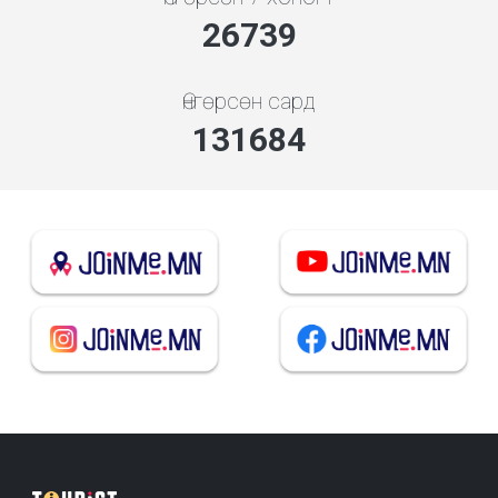
28649
Өнгөрсөн сард
141090