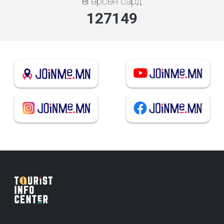
Өнгөрсөн сард
136929