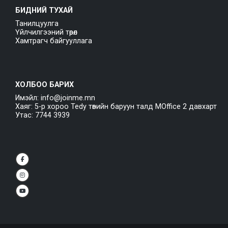
БИДНИЙ ТУХАЙ
Танилцуулга
Үйлчилгээний төрөл
Хамтрагч байгууллага
ХОЛБОО БАРИХ
Имэйл: info@joinme.mn
Хаяг: 5-р хороо Tedy төвийн баруун талд MOffice 2 давхарт
Утас: 7744 3939