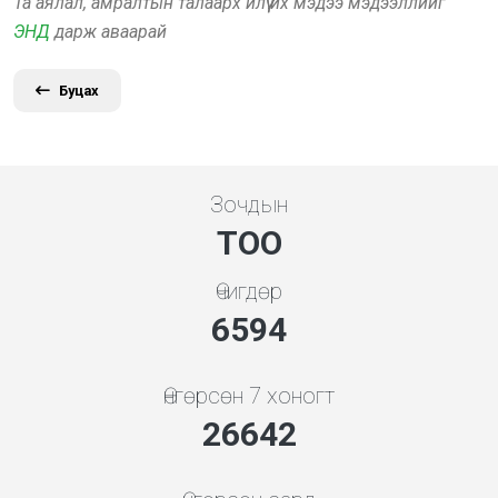
Та аялал, амралтын талаарх илүү их мэдээ мэдээллийг
ЭНД
дарж аваарай
Буцах
Зочдын
ТОО
Өчигдөр
7101
Өнгөрсөн 7 хоногт
28692