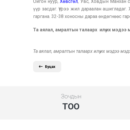
Ойгон нуур,
Хөвсгөл
, Увс, Ховдын Манхан с
үүр засдаг. Үүрээ жил дараалан ашигладаг.
гаргана. 32-38 хоносны дараа өндөгнөөс гар
Та аялал, амралтын талаарх илүү их мэдээ
Та аялал, амралтын талаарх илүү их мэдээ мэ
Буцах
Зочдын
ТОО