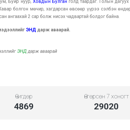
ум, Буйр нуур,
Ховдын Булган
голд таардаг. Голын дагуух 
 Хавар болгон мөчир, хагдарсан өвсөөр үүрээ сэлбэн өнд
сан ангаахай 2 сар болж нисэх чадвартай болдог байна.
 мэдээллийг
ЭНД
дарж аваарай.
дээллийг
ЭНД
дарж аваарай
Өчигдөр
Өнгөрсөн 7 хоногт
5453
32502