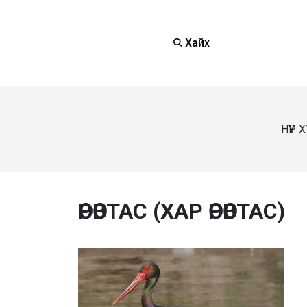
Хайх
НҮҮР
ӨРӨВТАС (ХАР ӨРӨВТАС)