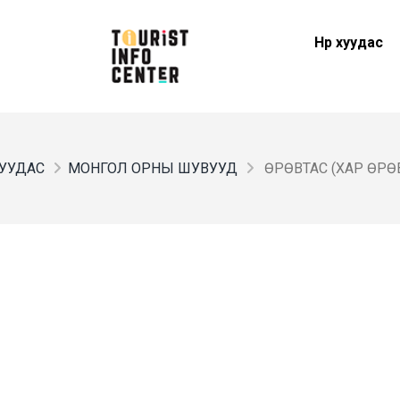
Нүүр хуудас
 ХУУДАС
МОНГОЛ ОРНЫ ШУВУУД
ӨРӨВТАС (ХАР ӨРӨ