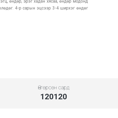
эгц, өндөр, эрэг хадан хясаа, өндөр модонд
өрлөдөг. 4-р сарын эцсээр 3-4 ширхэг өндөг
Өнгөрсөн сард
134534