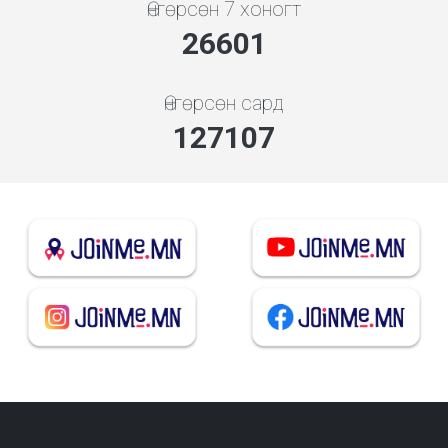
Өнгөрсөн 7 хоногт
28647
Өнгөрсөн сард
136885