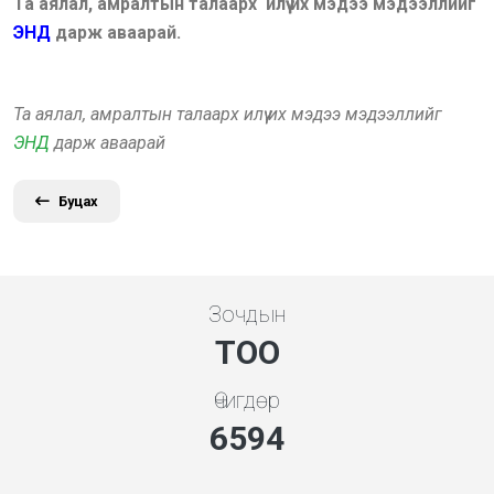
Та аялал, амралтын талаарх илүү их мэдээ мэдээллийг
ЭНД
дарж аваарай.
Та аялал, амралтын талаарх илүү их мэдээ мэдээллийг
ЭНД
дарж аваарай
Буцах
Зочдын
ТОО
Өчигдөр
7101