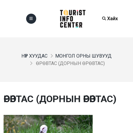
Хайх
НҮҮР ХУУДАС
МОНГОЛ ОРНЫ ШУВУУД
ӨРӨВТАС (ДОРНЫН ӨРӨВТАС)
ӨРӨВТАС (ДОРНЫН ӨРӨВТАС)