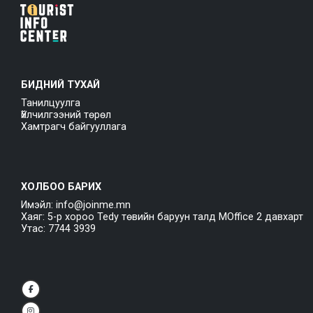
БИДНИЙ ТУХАЙ
Танилцуулга
Үйлчилгээний төрөл
Хамтрагч байгууллага
ХОЛБОО БАРИХ
Имэйл: info@joinme.mn
Хаяг: 5-р хороо Tedy төвийн баруун талд MOffice 2 давхарт
Утас: 7744 3939