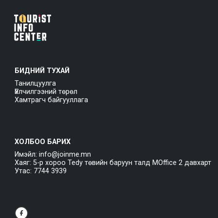
БИДНИЙ ТУХАЙ
Танилцуулга
Үйлчилгээний төрөл
Хамтрагч байгууллага
ХОЛБОО БАРИХ
Имэйл: info@joinme.mn
Хаяг: 5-р хороо Tedy төвийн баруун талд MOffice 2 давхарт
Утас: 7744 3939