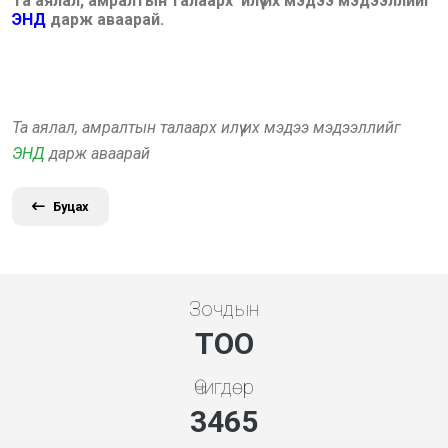
Та аялал, амралтын талаарх илүү их мэдээ мэдээллийг
ЭНД
дарж аваарай.
Та аялал, амралтын талаарх илүү их мэдээ мэдээллийг
ЭНД
дарж аваарай
Буцах
Зочдын
ТОО
Өчигдөр
3731