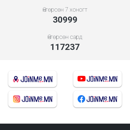
Өнгөрсөн 7 хоногт
33383
Өнгөрсөн сард
126256