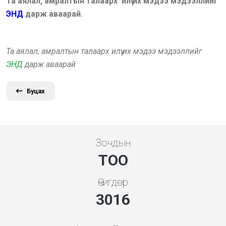
Та аялал, амралтын талаарх илүү их мэдээ мэдээллийг
ЭНД
дарж аваарай.
Та аялал, амралтын талаарх илүү их мэдээ мэдээллийг
ЭНД
дарж аваарай
Буцах
Зочдын
ТОО
Өчигдөр
3248