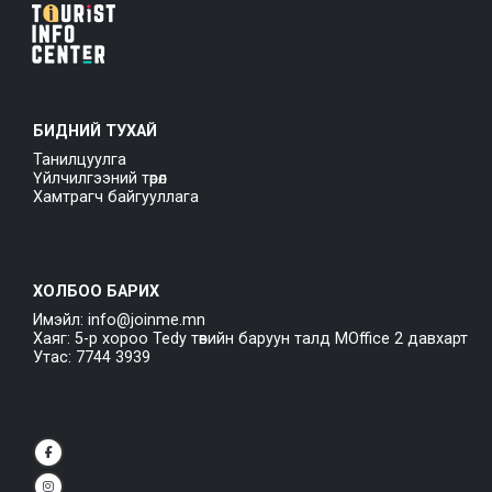
БИДНИЙ ТУХАЙ
Танилцуулга
Үйлчилгээний төрөл
Хамтрагч байгууллага
ХОЛБОО БАРИХ
Имэйл: info@joinme.mn
Хаяг: 5-р хороо Tedy төвийн баруун талд MOffice 2 давхарт
Утас: 7744 3939