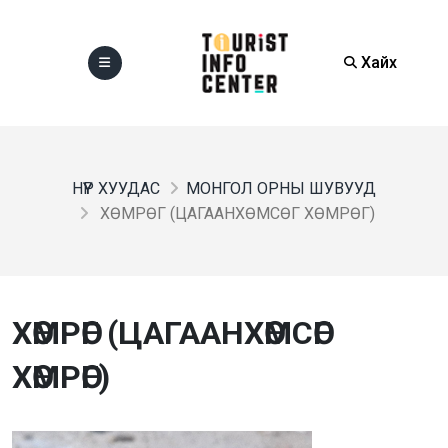
Хайх
НҮҮР ХУУДАС
МОНГОЛ ОРНЫ ШУВУУД
ХӨМРӨГ (ЦАГААНХӨМСӨГ ХӨМРӨГ)
ХӨМРӨГ (ЦАГААНХӨМСӨГ
ХӨМРӨГ)