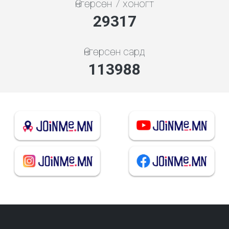
Өнгөрсөн 7 хоногт
31572
Өнгөрсөн сард
122757