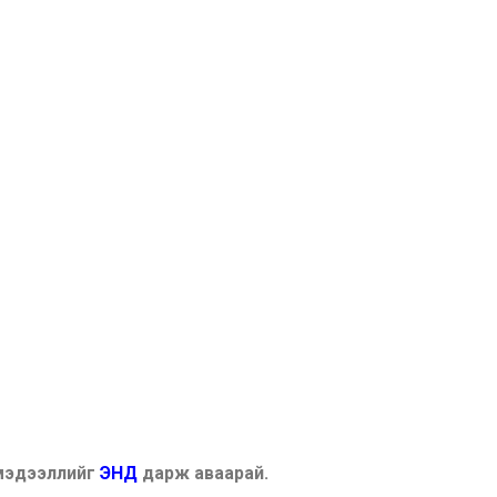
 мэдээллийг
ЭНД
дарж аваарай.