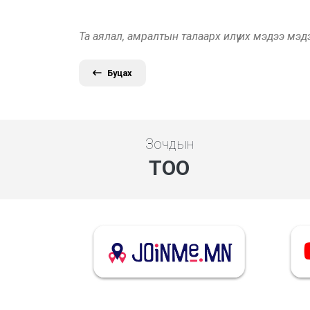
Та аялал, амралтын талаарх илүү их мэдээ мэ
Буцах
Зочдын
ТОО