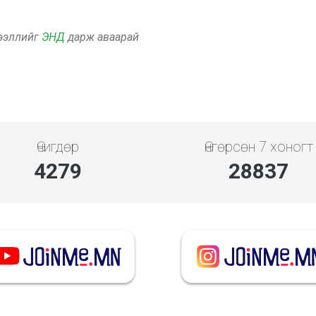
дээллийг
ЭНД
дарж аваарай
Өчигдөр
Өнгөрсөн 7 хоногт
4279
28837