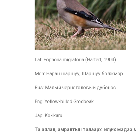
Lat: Eophona migratoria (Hartert, 1903)
Mon: Наран ш
аршуу
, Шаршуу болжмор
Rus:
Малый черноголовый дубонос
Eng:
Yellow-billed Grosbeak
Jap: Ko-ikaru
Та аялал, амралтын талаарх илүү их мэдээ