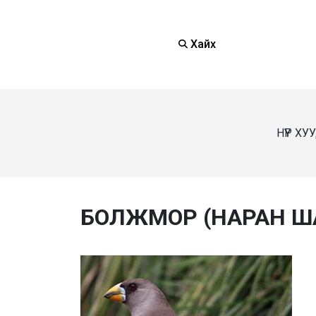
Хайх
НҮҮР ХУ
БОЛЖМОР (НАРАН Ш