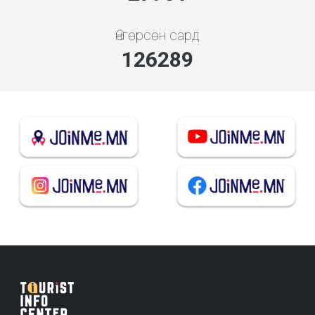
Өнгөрсөн сард
135644