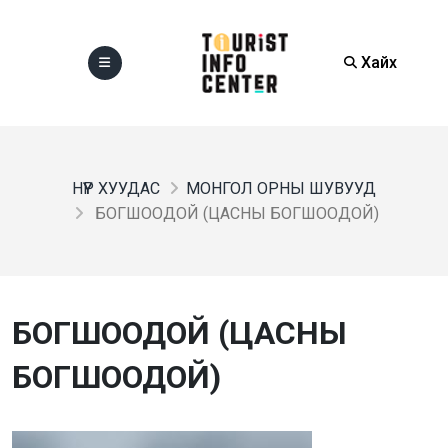
Хайх
НҮҮР ХУУДАС
МОНГОЛ ОРНЫ ШУВУУД
БОГШООДОЙ (ЦАСНЫ БОГШООДОЙ)
БОГШООДОЙ (ЦАСНЫ
БОГШООДОЙ)