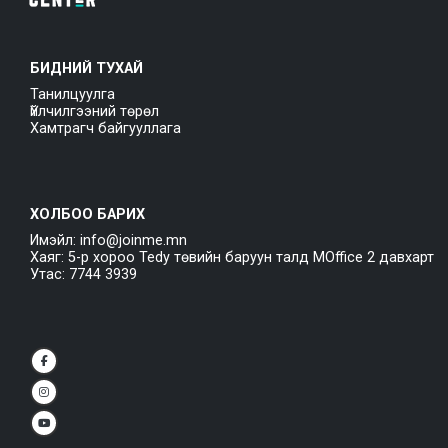
БИДНИЙ ТУХАЙ
Танилцуулга
Үйлчилгээний төрөл
Хамтрагч байгууллага
ХОЛБОО БАРИХ
Имэйл: info@joinme.mn
Хаяг: 5-р хороо Tedy төвийн баруун талд MOffice 2 давхарт
Утас: 7744 3939