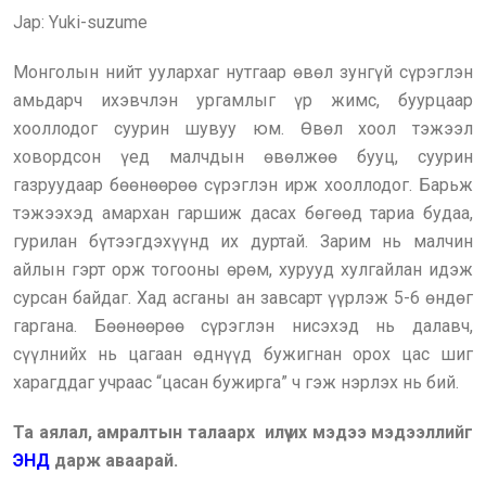
Jap: Yuki-suzume
Монголын нийт уулархаг нутгаар өвөл зунгүй сүрэглэн
амьдарч ихэвчлэн ургамлыг үр жимс, буурцаар
хооллодог суурин шувуу юм. Өвөл хоол тэжээл
ховордсон үед малчдын өвөлжөө бууц, суурин
газруудаар бөөнөөрөө сүрэглэн ирж хооллодог. Барьж
тэжээхэд амархан гаршиж дасах бөгөөд тариа будаа,
гурилан бүтээгдэхүүнд их дуртай. Зарим нь малчин
айлын гэрт орж тогооны өрөм, хурууд хулгайлан идэж
сурсан байдаг. Хад асганы ан завсарт үүрлэж 5-6 өндөг
гаргана. Бөөнөөрөө сүрэглэн нисэхэд нь далавч,
сүүлнийх нь цагаан өднүүд бужигнан орох цас шиг
харагддаг учраас “цасан бужирга” ч гэж нэрлэх нь бий.
Та аялал, амралтын талаарх илүү их мэдээ мэдээллийг
ЭНД
дарж аваарай.