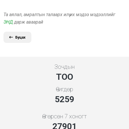
Та аялал, амралтын талаарх илүү их мэдээ мэдээллийг
ЭНД
дарж аваарай
Буцах
Зочдын
ТОО
Өчигдөр
5648
Өнгөрсөн 7 хоногт
29968