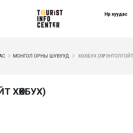
Нүүр хуудас
ДАС
МОНГОЛ ОРНЫ ШУВУУД
ХӨХБУХ (ХҮРЭНТОЛГОЙТ
Т ХӨХБУХ)