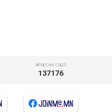
Өнгөрсөн сард
137176