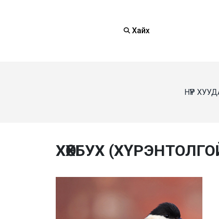
Хайх
НҮҮР ХУУ
ХӨХБУХ (ХҮРЭНТОЛГОЙ