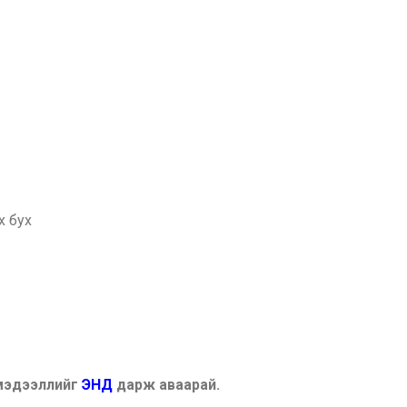
х бух
 мэдээллийг
ЭНД
дарж аваарай.