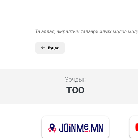
Та аялал, амралтын талаарх илүү их мэдээ мэ
Буцах
Зочдын
ТОО