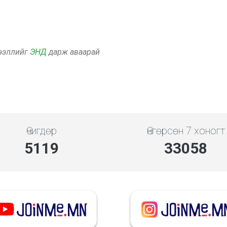
дээллийг
ЭНД
дарж аваарай
Өчигдөр
Өнгөрсөн 7 хоногт
5119
33058