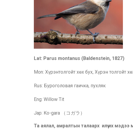
Lat: Parus montanus (Baldenstein, 1827)
Mon: Хүрэнтолгойт хөх бух
, Хүрэн толгойт хө
Rus: Буроголовая гаичка, пухляк
Eng: Willow Tit
Jap: Ko-gara （コガラ）
Та аялал, амралтын талаарх илүү их мэдээ