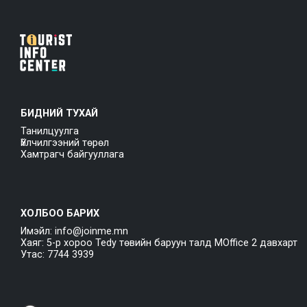
БИДНИЙ ТУХАЙ
Танилцуулга
Үйлчилгээний төрөл
Хамтрагч байгууллага
ХОЛБОО БАРИХ
Имэйл: info@joinme.mn
Хаяг: 5-р хороо Tedy төвийн баруун талд MOffice 2 давхарт
Утас: 7744 3939