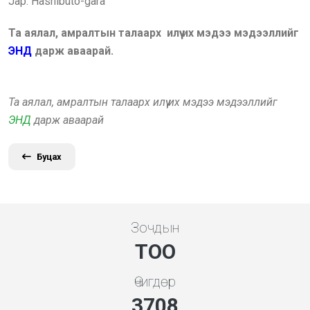
Jap: Hashibuto-gara
Та аялал, амралтын талаарх илүү их мэдээ мэдээллийг
ЭНД
дарж аваарай.
Та аялал, амралтын талаарх илүү их мэдээ мэдээллийг
ЭНД
дарж аваарай
Буцах
Зочдын
ТОО
Өчигдөр
3994