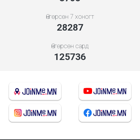
Өнгөрсөн 7 хоногт
30463
Өнгөрсөн сард
135408