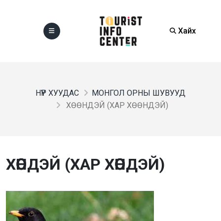
Хайх
НҮҮР ХУУДАС
МОНГОЛ ОРНЫ ШУВУУД
ХӨӨНДЭЙ (ХАР ХӨӨНДЭЙ)
ХӨӨНДЭЙ (ХАР ХӨӨНДЭЙ)