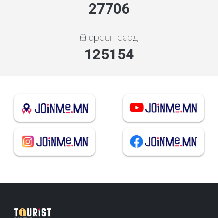
29837
Өнгөрсөн сард
134782