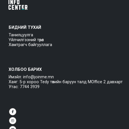
БИДНИЙ ТУХАЙ
Танилцуулга
Үйлчилгээний төрөл
Хамтрагч байгууллага
ХОЛБОО БАРИХ
Имэйл: info@joinme.mn
Хаяг: 5-р хороо Tedy төвийн баруун талд MOffice 2 давхарт
Утас: 7744 3939