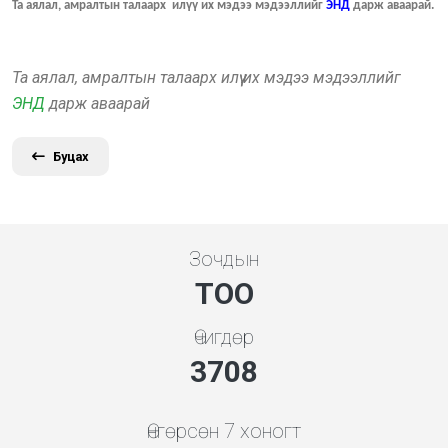
Та аялал, амралтын талаарх илүү их мэдээ мэдээллийг
ЭНД
дарж аваарай.
Та аялал, амралтын талаарх илүү их мэдээ мэдээллийг
ЭНД
дарж аваарай
Буцах
Зочдын
ТОО
Өчигдөр
3994
Өнгөрсөн 7 хоногт