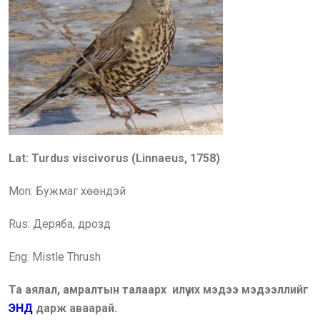
Lat: Turdus viscivorus (Linnaeus, 1758)
Mon:
Бужмаг хөөндэй
Rus:
Деряба, дрозд
Eng:
Mistle Thrush
Та аялал, амралтын талаарх илүү их мэдээ мэдээллийг
ЭНД
дарж аваарай.