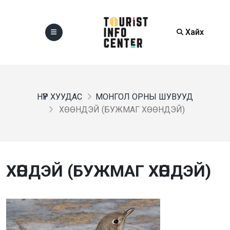
Хайх
НҮҮР ХУУДАС
МОНГОЛ ОРНЫ ШУВУУД
ХӨӨНДЭЙ (БУЖМАГ ХӨӨНДЭЙ)
ХӨӨНДЭЙ (БУЖМАГ ХӨӨНДЭЙ)