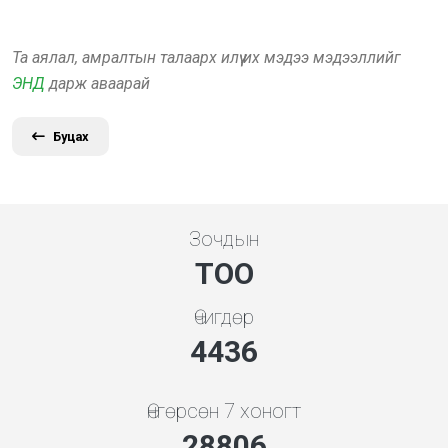
Та аялал, амралтын талаарх илүү их мэдээ мэдээллийг
ЭНД
дарж аваарай
Буцах
Зочдын
ТОО
Өчигдөр
4778
Өнгөрсөн 7 хоногт
31022