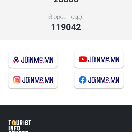
Өнгөрсөн сард
128199