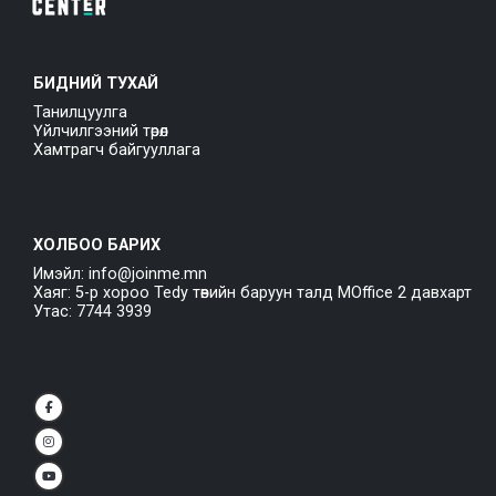
БИДНИЙ ТУХАЙ
Танилцуулга
Үйлчилгээний төрөл
Хамтрагч байгууллага
ХОЛБОО БАРИХ
Имэйл: info@joinme.mn
Хаяг: 5-р хороо Tedy төвийн баруун талд MOffice 2 давхарт
Утас: 7744 3939