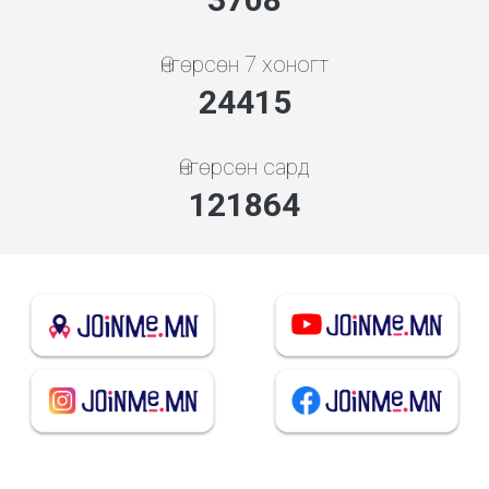
Өнгөрсөн 7 хоногт
26293
Өнгөрсөн сард
131238