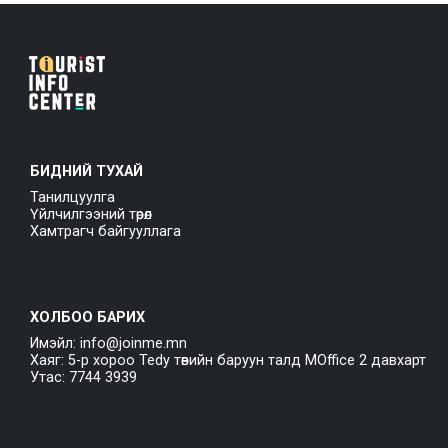
БИДНИЙ ТУХАЙ
Танилцуулга
Үйлчилгээний төрөл
Хамтрагч байгууллага
ХОЛБОО БАРИХ
Имэйл: info@joinme.mn
Хаяг: 5-р хороо Tedy төвийн баруун талд MOffice 2 давхарт
Утас: 7744 3939