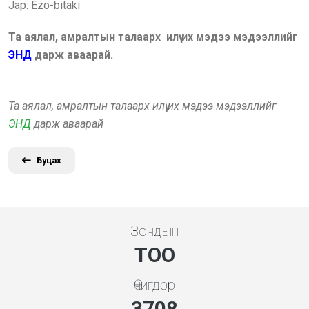
Jap: Ezo-bitaki
Та аялал, амралтын талаарх илүү их мэдээ мэдээллийг
ЭНД
дарж аваарай.
Та аялал, амралтын талаарх илүү их мэдээ мэдээллийг
ЭНД
дарж аваарай
Буцах
Зочдын
ТОО
Өчигдөр
3994