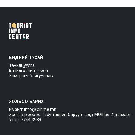
БИДНИЙ ТУХАЙ
Танилцуулга
Үйлчилгээний төрөл
Хамтрагч байгууллага
ХОЛБОО БАРИХ
Имэйл: info@joinme.mn
Хаяг: 5-р хороо Tedy төвийн баруун талд MOffice 2 давхарт
Утас: 7744 3939