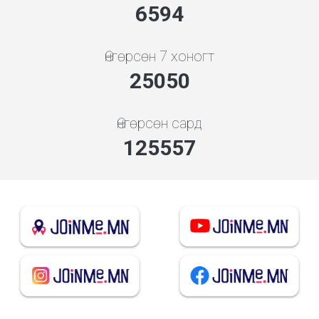
7101
Өнгөрсөн 7 хоногт
26977
Өнгөрсөн сард
135215