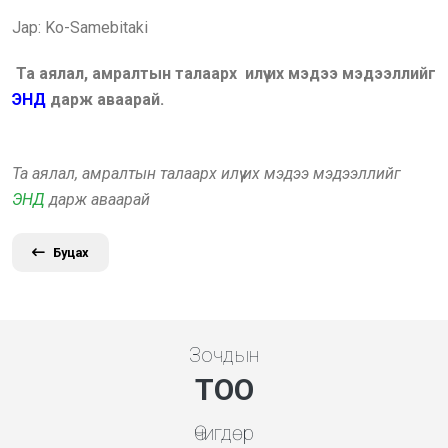
Jap: Ko-Samebitaki
Та аялал, амралтын талаарх илүү их мэдээ мэдээллийг
ЭНД
дарж аваарай.
Та аялал, амралтын талаарх илүү их мэдээ мэдээллийг
ЭНД
дарж аваарай
Буцах
Зочдын
ТОО
Өчигдөр