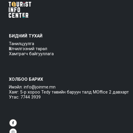
БИДНИЙ ТУХАЙ
Танилцуулга
Үйлчилгээний төрөл
Хамтрагч байгууллага
ХОЛБОО БАРИХ
Имэйл: info@joinme.mn
Хаяг: 5-р хороо Tedy төвийн баруун талд MOffice 2 давхарт
Утас: 7744 3939