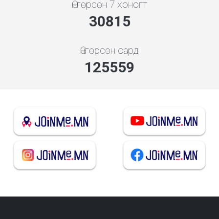
Өнгөрсөн 7 хоногт
33186
Өнгөрсөн сард
135218