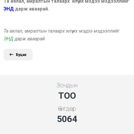
Та аялал, амралтын талаарх илүү их мэдээ мэдээллийг
ЭНД
дарж аваарай.
Та аялал, амралтын талаарх илүү их мэдээ мэдээллийг
ЭНД
дарж аваарай
Буцах
Зочдын
ТОО
Өчигдөр
5453