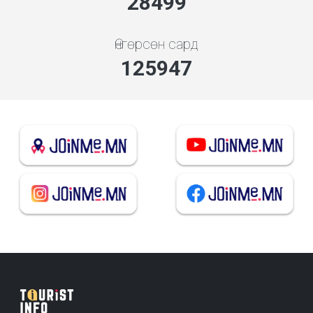
30691
Өнгөрсөн сард
135636