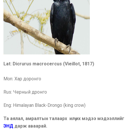
Lat: Dicrurus macrocercus (Vieillot, 1817)
Mon: Хар доронго
Rus:
Черный дронго
Eng: Himalayan Black-Drongo (king crow)
Та аялал, амралтын талаарх илүү их мэдээ мэдээллийг
ЭНД
дарж аваарай.