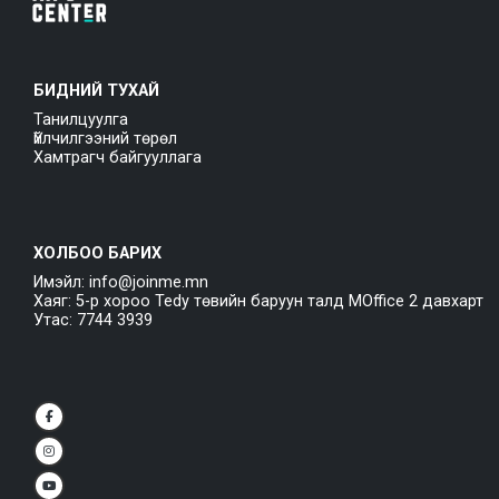
БИДНИЙ ТУХАЙ
Танилцуулга
Үйлчилгээний төрөл
Хамтрагч байгууллага
ХОЛБОО БАРИХ
Имэйл: info@joinme.mn
Хаяг: 5-р хороо Tedy төвийн баруун талд MOffice 2 давхарт
Утас: 7744 3939