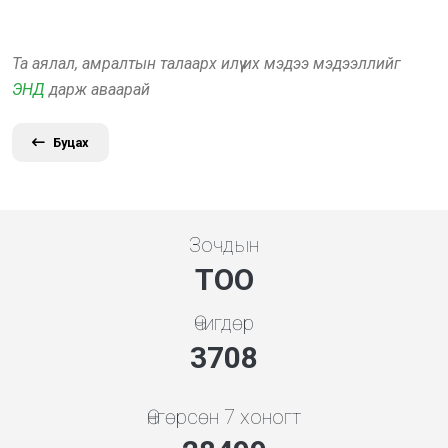
Та аялал, амралтын талаарх илүү их мэдээ мэдээллийг
ЭНД
дарж аваарай
Буцах
Зочдын
ТОО
Өчигдөр
3994
Өнгөрсөн 7 хоногт