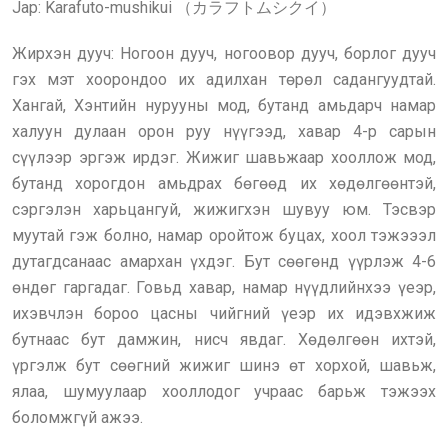
Jap: Karafuto-mushikui （カラフトムシクイ）
Жирхэн дууч: Ногоон дууч, ногоовор дууч, борлог дууч
гэх мэт хоорондоо их адилхан төрөл садангуудтай.
Хангай, Хэнтийн нурууны мод, бутанд амьдарч намар
халуун дулаан орон руу нүүгээд, хавар 4-р сарын
сүүлээр эргэж ирдэг. Жижиг шавьжаар хооллож мод,
бутанд хорогдон амьдрах бөгөөд их хөдөлгөөнтэй,
сэргэлэн харьцангуй, жижигхэн шувуу юм. Тэсвэр
муутай гэж болно, намар оройтож буцах, хоол тэжэээл
дутагдсанаас амархан үхдэг. Бут сөөгөнд үүрлэж 4-6
өндөг гаргадаг. Говьд хавар, намар нүүдлийнхээ үеэр,
ихэвчлэн бороо цасны чийгний үеэр их идэвхжиж
бутнаас бут дамжин, нисч явдаг. Хөдөлгөөн ихтэй,
үргэлж бут сөөгний жижиг шинэ өт хорхой, шавьж,
ялаа, шумуулаар хооллодог учраас барьж тэжээх
боломжгүй ажээ.