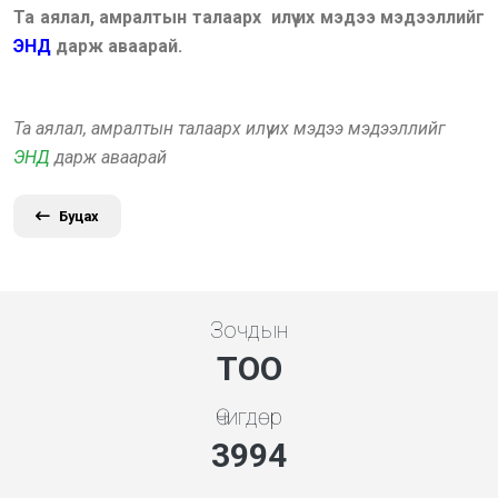
Та аялал, амралтын талаарх илүү их мэдээ мэдээллийг
ЭНД
дарж аваарай.
Та аялал, амралтын талаарх илүү их мэдээ мэдээллийг
ЭНД
дарж аваарай
Буцах
Зочдын
ТОО
Өчигдөр
4279