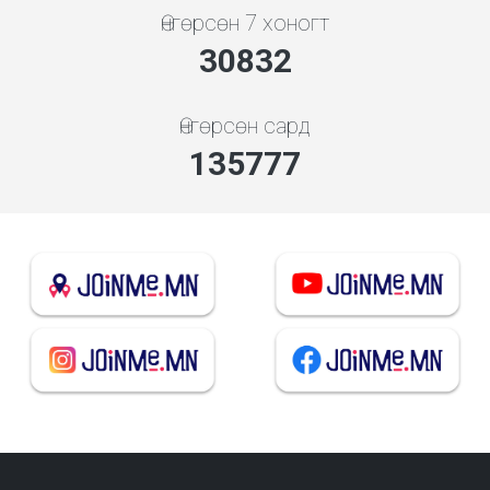
Өнгөрсөн 7 хоногт
33034
Өнгөрсөн сард
145475