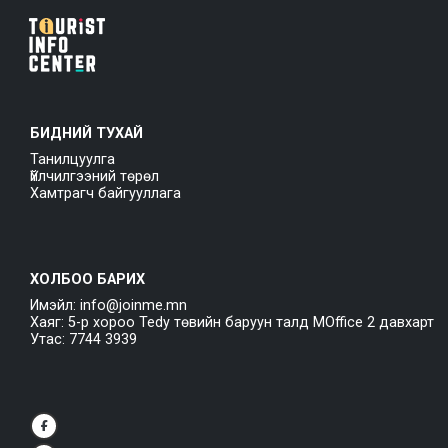
БИДНИЙ ТУХАЙ
Танилцуулга
Үйлчилгээний төрөл
Хамтрагч байгууллага
ХОЛБОО БАРИХ
Имэйл: info@joinme.mn
Хаяг: 5-р хороо Tedy төвийн баруун талд MOffice 2 давхарт
Утас: 7744 3939