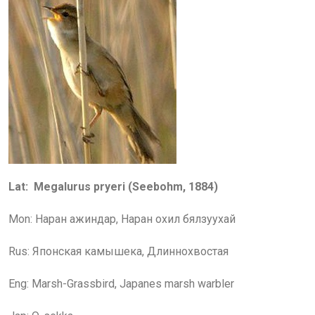
Lat: Megalurus pryeri (Seebohm, 1884)
Mon: Наран
а
жиндар
, Наран охил бялзуухай
Rus: Японская камышека, Длиннохвостая
Eng: Marsh-Grassbird, Japanes marsh warbler