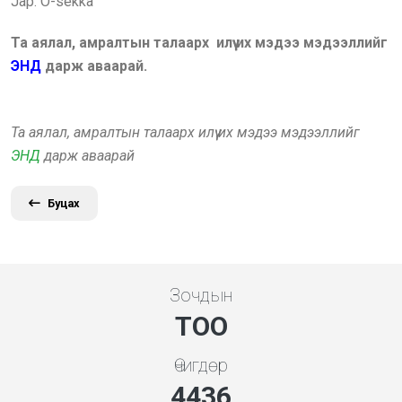
Jap: O-sekka
Та аялал, амралтын талаарх илүү их мэдээ мэдээллийг
ЭНД
дарж аваарай.
Та аялал, амралтын талаарх илүү их мэдээ мэдээллийг
ЭНД
дарж аваарай
Буцах
Зочдын
ТОО
Өчигдөр
4778