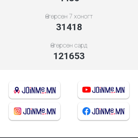
Өнгөрсөн 7 хоногт
33834
Өнгөрсөн сард
131011