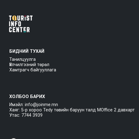
БИДНИЙ ТУХАЙ
Танилцуулга
Үйлчилгээний төрөл
Хамтрагч байгууллага
ХОЛБОО БАРИХ
Имэйл: info@joinme.mn
Хаяг: 5-р хороо Tedy төвийн баруун талд MOffice 2 давхарт
Утас: 7744 3939