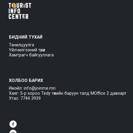
БИДНИЙ ТУХАЙ
Танилцуулга
Үйлчилгээний төрөл
Хамтрагч байгууллага
ХОЛБОО БАРИХ
Имэйл: info@joinme.mn
Хаяг: 5-р хороо Tedy төвийн баруун талд MOffice 2 давхарт
Утас: 7744 3939