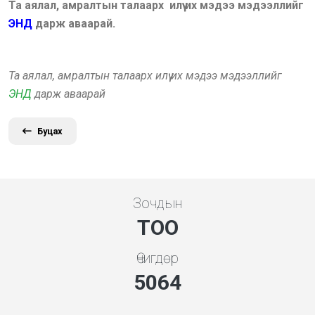
Та аялал, амралтын талаарх илүү их мэдээ мэдээллийг
ЭНД
дарж аваарай.
Та аялал, амралтын талаарх илүү их мэдээ мэдээллийг
ЭНД
дарж аваарай
Буцах
Зочдын
ТОО
Өчигдөр
5453