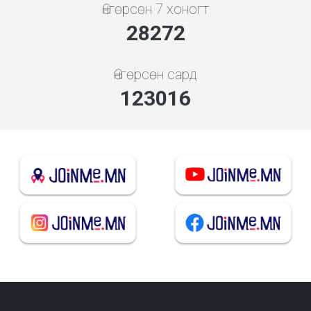
Өнгөрсөн 7 хоногт
31535
Өнгөрсөн сард
132479