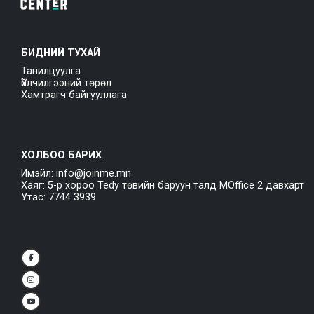
БИДНИЙ ТУХАЙ
Танилцуулга
Үйлчилгээний төрөл
Хамтрагч байгууллага
ХОЛБОО БАРИХ
Имэйл: info@joinme.mn
Хаяг: 5-р хороо Tedy төвийн баруун талд MOffice 2 давхарт
Утас: 7744 3939