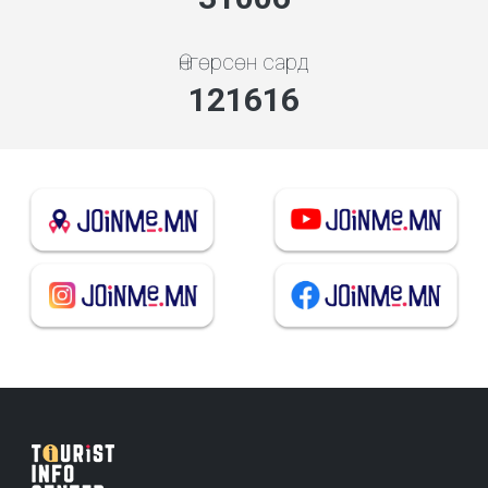
Өнгөрсөн сард
130971