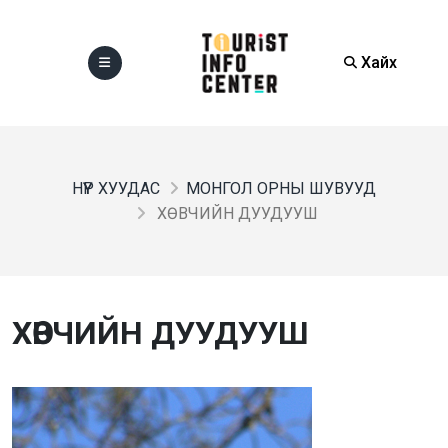
Хайх
НҮҮР ХУУДАС
МОНГОЛ ОРНЫ ШУВУУД
ХӨВЧИЙН ДУУДУУШ
ХӨВЧИЙН ДУУДУУШ