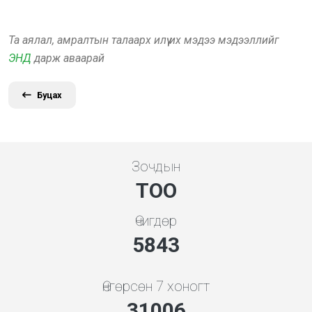
Та аялал, амралтын талаарх илүү их мэдээ мэдээллийг
ЭНД
дарж аваарай
Буцах
Зочдын
ТОО
Өчигдөр
5843
Өнгөрсөн 7 хоногт
31006