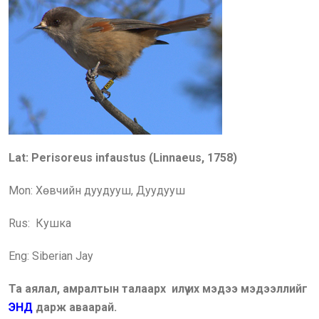
Lat: Perisoreus infaustus (Linnaeus, 1758)
Mon: Хөвчийн дуудууш
, Дуудууш
Rus:
Кушка
Eng: Siberian Jay
Та аялал, амралтын талаарх илүү их мэдээ мэдээллийг
ЭНД
дарж аваарай.