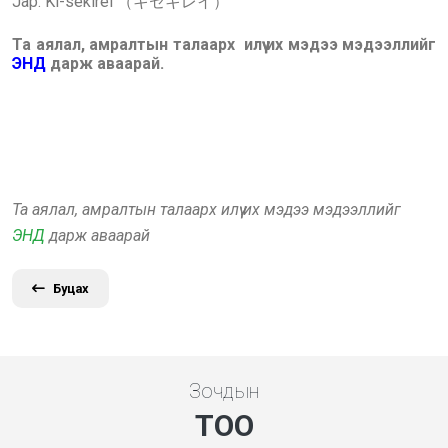
Jap:
Ki-sekirei （キセキレイ）
Та аялал, амралтын талаарх илүү их мэдээ мэдээллийг
ЭНД
дарж аваарай.
Та аялал, амралтын талаарх илүү их мэдээ мэдээллийг
ЭНД
дарж аваарай
Буцах
Зочдын
ТОО