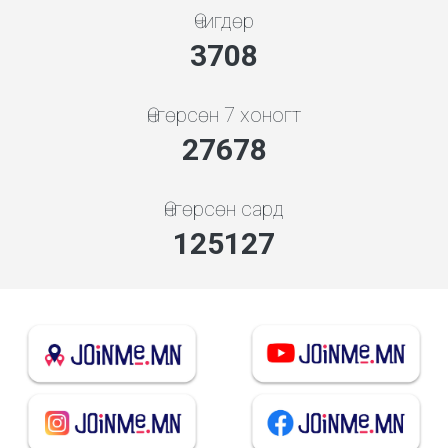
Өчигдөр
3994
Өнгөрсөн 7 хоногт
29807
Өнгөрсөн сард
134752