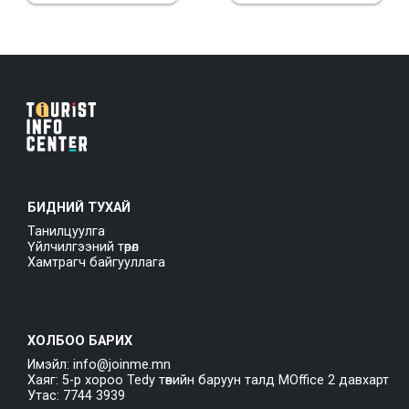
БИДНИЙ ТУХАЙ
Танилцуулга
Үйлчилгээний төрөл
Хамтрагч байгууллага
ХОЛБОО БАРИХ
Имэйл: info@joinme.mn
Хаяг: 5-р хороо Tedy төвийн баруун талд MOffice 2 давхарт
Утас: 7744 3939