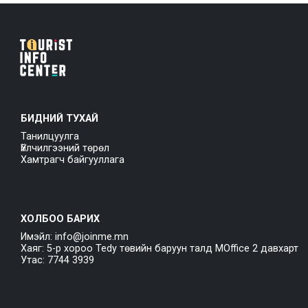
БИДНИЙ ТУХАЙ
Танилцуулга
Үйлчилгээний төрөл
Хамтрагч байгууллага
ХОЛБОО БАРИХ
Имэйл: info@joinme.mn
Хаяг: 5-р хороо Tedy төвийн баруун талд MOffice 2 давхарт
Утас: 7744 3939