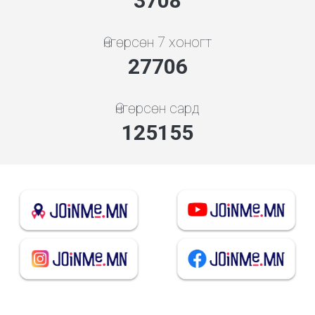
3994
Өнгөрсөн 7 хоногт
29838
Өнгөрсөн сард
134783