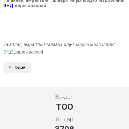
Та аялал, амралтын талаарх илүү их мэдээ мэдээллийг
ЭНД
дарж аваарай.
Та аялал, амралтын талаарх илүү их мэдээ мэдээллийг
ЭНД
дарж аваарай
Буцах
Зочдын
ТОО
Өчигдөр