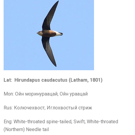
Lat:
Hirundapus caudacutus
(
Latham
, 1
801
)
Mon: Ойн моринураацай, Ойн ураацай
Rus: Колючехвост, Иглохвостый стриж
Eng:
White-throated spine-tailed, Swift, White-throated
(Northern) Needle tail