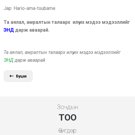
Jap: Hario-ama-tsubame
Та аялал, амралтын талаарх илүү их мэдээ мэдээллийг
ЭНД
дарж аваарай.
Та аялал, амралтын талаарх илүү их мэдээ мэдээллийг
ЭНД
дарж аваарай
Буцах
Зочдын
ТОО
Өчигдөр