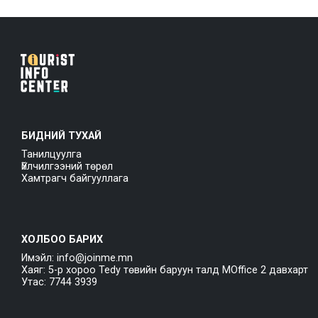
БИДНИЙ ТУХАЙ
Танилцуулга
Үйлчилгээний төрөл
Хамтрагч байгууллага
ХОЛБОО БАРИХ
Имэйл: info@joinme.mn
Хаяг: 5-р хороо Tedy төвийн баруун талд MOffice 2 давхарт
Утас: 7744 3939