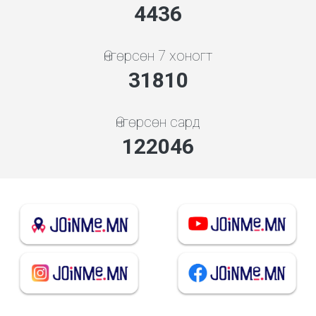
4778
Өнгөрсөн 7 хоногт
34257
Өнгөрсөн сард
131434