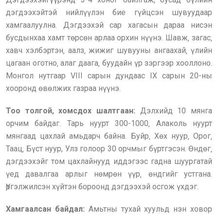
дэгдээх
э
йтэй нийлүүлэн бие гүйцсэн шувуудаар
хамгаалуулна. Дэгдээх
э
й сар хагасын дараа нисэн
бусдынхаа хамт төрсөн арлаа орхин нүүнэ. Шавж‚ загас‚
хавч хэлбэртэн‚ аалз‚ жижиг шувууны ангаахай‚ үлийн
цагаан оготно‚ алаг даага‚ буудайн үр зэргээр хооллоно.
Монгол нутгаар VIII сарын дундаас IX сарын 20-ны
хооронд өвөлжих газраа нүүнэ.
Тоо толгой‚ хомсдох шалтгаан:
Дэлхийд 10 мянга
орчим байдаг. Тарь нуурт 300-1000‚ Алаколь нуурт
мянгаад цахлай амьдарч байна. Буйр‚ Хөх нуур‚ Орог‚
Таац‚ Бүст нуур, Улз голоор 30 орчмыг бүртгэсэн. Өндөг‚
дэгдээх
э
йг том цахлайнууд иддэгээс гадна шуургатай
үед давалгаа арлыг нөмрөн үүр‚ өндгийг устгана.
Үргэлжилсэн хүйтэн бороонд дэгдээх
э
й осгож үхдэг.
Хамгаалсан байдал:
Амьтны тухай хуульд нэн ховор