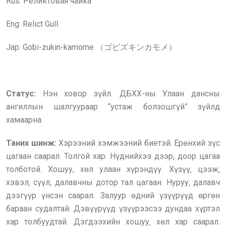
Rus: Реликтовая чайка
Eng:
Relict Gull
Jap: Gobi-zukin-kamome （ゴビズキンカモメ）
Статус:
Нэн ховор зүйл. ДБХХ-ны Улаан дансны
ангиллын шалгуураар “устаж болзошгүй” зүйлд
хамаарна.
Таних шинж:
Хэрээний хэмжээний биетэй. Ерөнхий зүс
цагаан саарал. Толгой хар. Нүднийхээ дээр, доор цагаа
толботой. Хошуу, хөл улаан хүрэндүү. Хүзүү‚ цээж‚
хэвэл‚ сүүл, далавчны дотор тал цагаан. Нуруу‚ далавч
дээгүүр үнсэн саарал. Залуур өдний үзүүрүүд өргөн
бараан судалтай. Дэвүүрүүд үзүүрээсээ дундаа хүртэл
хар толбуудтай. Дэгдээхийн хошуу‚ хөл хар саарал.