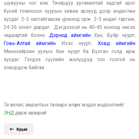
шувууны нэг юм. Тачирдуу ургамалтай задгай эрэг
бүхий томоохон нуурын хөвөө арлууд дээр өндөглөн
зусдаг. 2-3 настайгаасаа үржилд орж 2-3 өндөг гаргаж,
24-26 хоног дардаг. Дэгдээхэй нь 40-45 хоноод нисэх
чадвартай болно.
Дорнод аймгийн
Хөх, Буйр нуурт,
Говь-Алтай аймгийн
Ихэс нуурт,
Ховд аймгийн
Мөнххайрхан уулын Хөх нуурт ба Булган голд ирж
зусдаг. Гэхдээ сүүлийн жилүүдэд тоо толгой нь
ховордож байгаа.
Та аялал, амралтын талаарх илүү их мэдээ мэдээллийг
ЭНД
дарж аваарай
Буцах