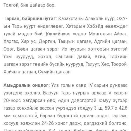
Толгой, бие цайвар бор.
Тархац‚ байршил нутаг:
Казахстаны Алаколь нуур‚ ОХУ-
ын Тарь нуурт өндөглөдөг, Хятадын Хэбэйд өвөлждөг
тухай мэдээ бий. Үржлийнхээ үедээ Монголын Айраг,
Хяргас, Хар ус, Дөргөн, Таацын цагаан, Адгийн цагаан,
Орог, Бөөн цагаан зэрэг Их нуурын хотгорын зэгстэй
том нуурууд, Эрхэл, Сангийн далай, Өгий, Тэрхийн
цагаан зэрэг төвийн бүсийн нуурууд, Галуут, Хөх, Тоорой,
Хайчын цагаан, Сүмийн цагаан
Амьдралын онцлог:
Улз голын савд IV сарын дундаас
үзэгдэж эхэлнэ. Баруун Тарь нуурын арлаар V сарын
20-
н
оос хагдарсан өвс‚ өдөн дэвсгэртэй юмуу зүгээр
газар хонхойлж зассан үүрэндээ голдуу 3 ш‚ 59.7 x 42.8
мм хэмжээтэй‚ бараан бүдэнтэй цагаан өндөг гаргаж,
хосууд ээлжлэн 24-26 хоног дарж‚ дэгдээхий болгоно.
Дэгдээх
э
йгүүрэнд 3-4 хоног байлгаж, бусад бүлийн