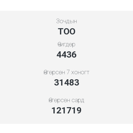
Зочдын
ТОО
Өчигдөр
5119
Өнгөрсөн 7 хоногт
36327
Өнгөрсөн сард
140445