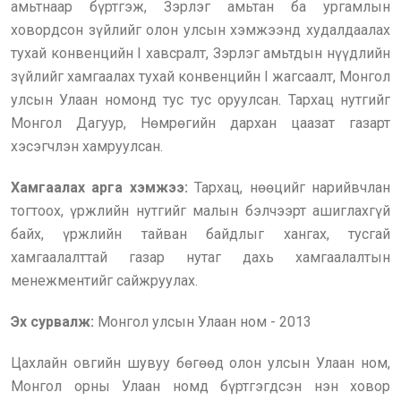
амьтнаар бүртгэж, Зэрлэг амьтан ба ургамлын
ховордсон зүйлийг олон улсын хэмжээнд худалдаалах
тухай конвенцийн I хавсралт, Зэрлэг амьтдын нүүдлийн
зүйлийг хамгаалах тухай конвенцийн I жагсаалт, Монгол
улсын Улаан номонд тус тус оруулсан. Тархац нутгийг
Монгол Дагуур, Нөмрөгийн дархан цаазат газарт
хэсэгчлэн хамруулсан.
Хамгаалах арга хэмжээ:
Тархац, нөөцийг нарийвчлан
тогтоох, үржлийн нутгийг малын бэлчээрт ашиглахгүй
байх, үржлийн тайван байдлыг хангах, тусгай
хамгаалалттай газар нутаг дахь хамгаалалтын
менежментийг сайжруулах.
Эх сурвалж:
Монгол улсын Улаан ном - 2013
Цахлайн овгийн шувуу бөгөөд олон улсын Улаан ном,
Монгол орны Улаан номд бүртгэгдсэн нэн ховор