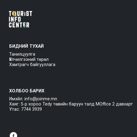
БИДНИЙ ТУХАЙ
Танилцуулга
Үйлчилгээний төрөл
Хамтрагч байгууллага
ХОЛБОО БАРИХ
Имэйл: info@joinme.mn
Хаяг: 5-р хороо Tedy төвийн баруун талд MOffice 2 давхарт
Утас: 7744 3939