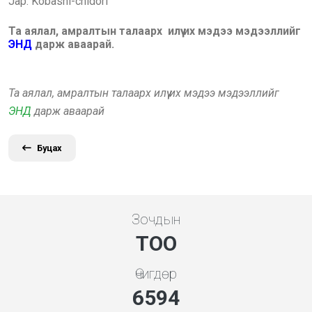
Jap: Kobashi-chidori
Та аялал, амралтын талаарх илүү их мэдээ мэдээллийг
ЭНД
дарж аваарай.
Та аялал, амралтын талаарх илүү их мэдээ мэдээллийг
ЭНД
дарж аваарай
Буцах
Зочдын
ТОО
Өчигдөр
7101