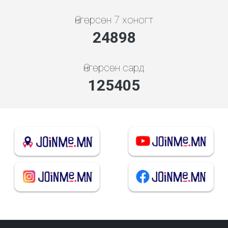
Өнгөрсөн 7 хоногт
26814
Өнгөрсөн сард
135051