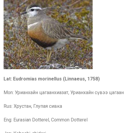
Lat:
Eudromias morinellus
(
Linnaeus
,
1758
)
Mon: Урианхайн цагаанхиазат, Урианхайн сүвээ цагаан
Rus: Хрустан, Глупая сивка
Eng:
Eurasian Dotterel, Common Dotterel