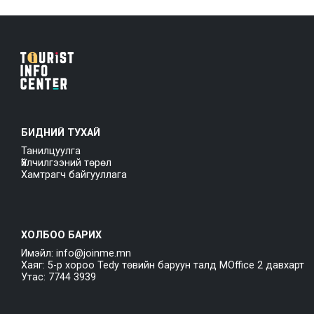
БИДНИЙ ТУХАЙ
Танилцуулга
Үйлчилгээний төрөл
Хамтрагч байгууллага
ХОЛБОО БАРИХ
Имэйл: info@joinme.mn
Хаяг: 5-р хороо Tedy төвийн баруун талд MOffice 2 давхарт
Утас: 7744 3939