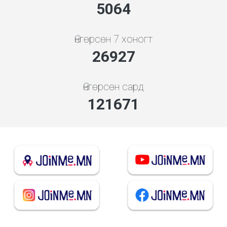
5453
Өнгөрсөн 7 хоногт
28999
Өнгөрсөн сард
131031