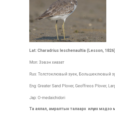
Lat:
Charadrius leschenaultia
(
Lesson
,
1826
Mon: Зэвэн хиазат
Rus: Толстоклювый зуек, Большеклювый з
Eng:
Greater Sand Plover, Geoffreos Plover, Lar
Jap: O-medaichidori
Та аялал, амралтын талаарх илүү их мэдээ