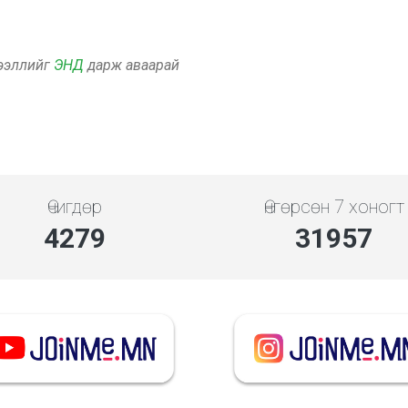
дээллийг
ЭНД
дарж аваарай
Өчигдөр
Өнгөрсөн 7 хоногт
4279
31957