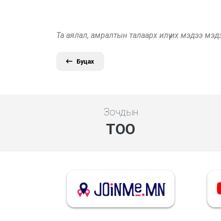
Та аялал, амралтын талаарх илүү их мэдээ мэ
Буцах
Зочдын
ТОО