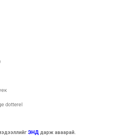
)
уек
ge dotterel
 мэдээллийг
ЭНД
дарж аваарай.