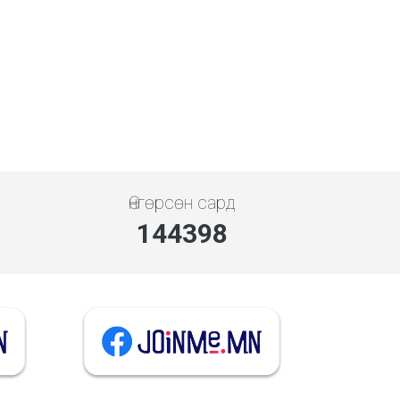
Өнгөрсөн сард
144398