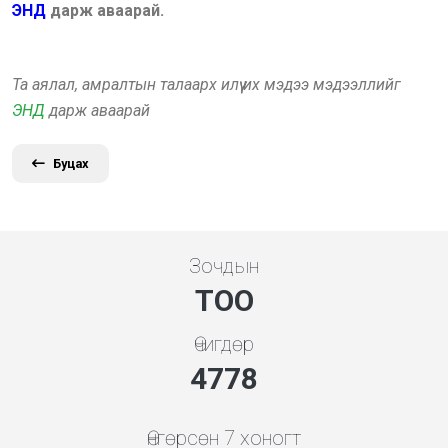
ЭНД
дарж аваарай.
Та аялал, амралтын талаарх илүү их мэдээ мэдээллийг
ЭНД
дарж аваарай
Буцах
Зочдын
ТОО
Өчигдөр
5119
Өнгөрсөн 7 хоногт