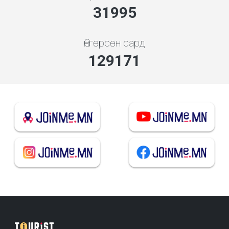
34280
Өнгөрсөн сард
138398