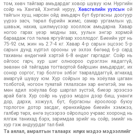
том, хөвч тайгаар амьдардаг ховор шувуу юм. Нургийн
сойр нь Хангай, Хэнтий нуруу,
Хөвсгөлийн уулсын
ой
тайгын хуш, нарсан ойд амьдарч бут бургасны доогуур
үүрээ засч, төрөл бүрийн жимс, самар ургамлын үр,
шавьж, нахиа, шилмүүсээр хооллож амьдарна. Хавар
ногоо гарах үеэр модны зах, уулын энгэр хормой
бараадаж гол төлөв яргуйгаар хооллодог. Биеийн урт нь
75-92 см, жин нь 2.7-4 кг. Хавар 4-р сарын эцсээс 5-р
сарын дунд хүртэл орооны үе эхлэх бөгөөд 6-р сард
тахианы өндөгний хэртэй 6-8 өндөг гаргадаг. Сойр нь
ойгоос гарч, хур шиг олноороо сүрэглэн явдаггүй,
зөвхөн ой тайгадаа тогтвортой байршин амьдардаг, их
сонор соргог, тэр болгон элбэг тааралддаггүй, агнахад
амаргүй шувуу юм. Хур сойрын эр нь хоёулаа цагаан
толботой, ногоон туяатай гялалзсан хар өнгөтэй, эм нь
мөн адил хоёулаа бор шаргал зүстэй, биеэр эрээсээ
арай бага. Хур сойр нь үүрээ модон дээр биш, унанги
дор, дархи, хожуул, бут, бургасны ёроолоор буюу
торлогон дотор засдаг, ерөнхийдөө биеийн хэмжээ,
галбир төрх, өнгө зүсээрээ ойролцоо учраас хооронд нь
ялгаж танихад бэрх, заримдаа эрийг нь сойр, эмийг нь
хур гэж андуурдаг тал бий.
Та аялал, амралтын талаарх илүү их мэдээ мэдээллийг