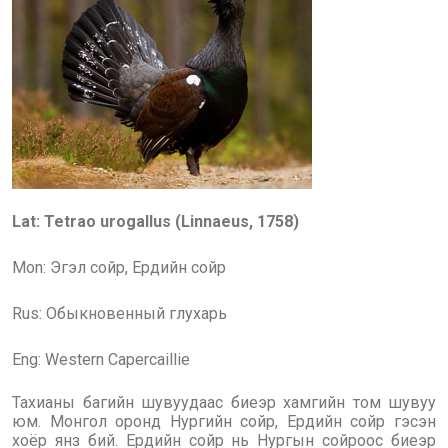
Lat:
Tetrao urogallus
(
Linnaeus
, 17
58
)
Mon: Эгэл сойр, Ердийн сойр
Rus: Обыкновенный глухарь
Eng: Western Capercaillie
Тахианы багийн шувуудаас биеэр хамгийн том шувуу
юм. Монгол оронд Нургийн сойр, Ердийн сойр гэсэн
хоёр янз бий. Ердийн сойр нь Нургын сойроос биеэр