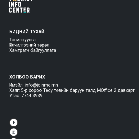
БИДНИЙ ТУХАЙ
Танилцуулга
Үйлчилгээний төрөл
Хамтрагч байгууллага
ХОЛБОО БАРИХ
Имэйл: info@joinme.mn
Хаяг: 5-р хороо Tedy төвийн баруун талд MOffice 2 давхарт
Утас: 7744 3939