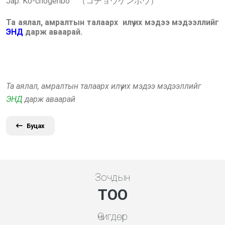
Jap: Ko-chogenbo （コチョウゲンボウ）
Та аялал, амралтын талаарх илүү их мэдээ мэдээллийг
ЭНД
дарж аваарай.
Та аялал, амралтын талаарх илүү их мэдээ мэдээллийг
ЭНД
дарж аваарай
Буцах
Зочдын
ТОО
Өчигдөр