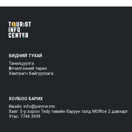
БИДНИЙ ТУХАЙ
Танилцуулга
Үйлчилгээний төрөл
Хамтрагч байгууллага
ХОЛБОО БАРИХ
Имэйл: info@joinme.mn
Хаяг: 5-р хороо Tedy төвийн баруун талд MOffice 2 давхарт
Утас: 7744 3939