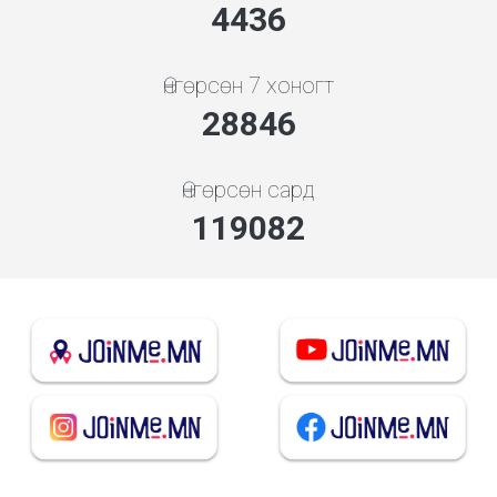
4778
Өнгөрсөн 7 хоногт
31065
Өнгөрсөн сард
128242