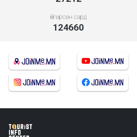
Өнгөрсөн сард
134250