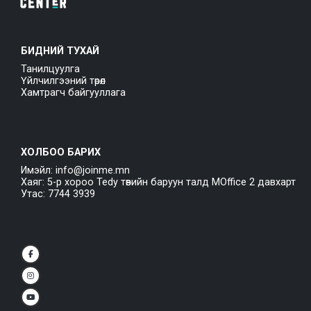
БИДНИЙ ТУХАЙ
Танилцуулга
Үйлчилгээний төрөл
Хамтрагч байгууллага
ХОЛБОО БАРИХ
Имэйл: info@joinme.mn
Хаяг: 5-р хороо Tedy төвийн баруун талд MOffice 2 давхарт
Утас: 7744 3939