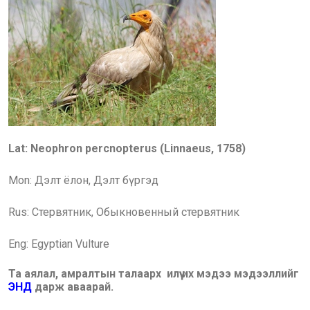
Lat:
Neophron percnopterus
(Linnaeus, 1758)
Mon: Дэлт ёлон, Дэлт бүргэд
Rus: Стервятник, Обыкновенный стервятник
Eng:
Egyptian Vulture
Та аялал, амралтын талаарх илүү их мэдээ мэдээллийг
ЭНД
дарж аваарай.