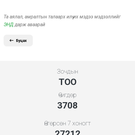
Та аялал, амралтын талаарх илүү их мэдээ мэдээллийг
ЭНД
дарж аваарай
Буцах
Зочдын
ТОО
Өчигдөр
3994
Өнгөрсөн 7 хоногт
29305