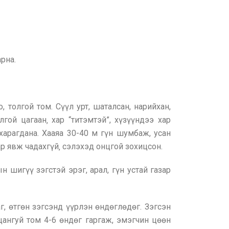
рна.
, толгой том. Сүүл урт, шаталсан, нарийхан,
лгой цагаан‚ хар “титэмтэй”, хүзүүндээ хар
харагдана. Хааяа 30-40 м гүн шумбаж, усан
аар явж чадахгүй‚ сэлэхэд онцгой зохицсон.
ын шигүү зэгстэй эрэг, арал, гүн устай газар
г, өтгөн зэгсэнд үүрлэн өндөглөдөг. Зэгсэн
цангуй том 4-6 өндөг гаргаж, эмэгчин цөөн