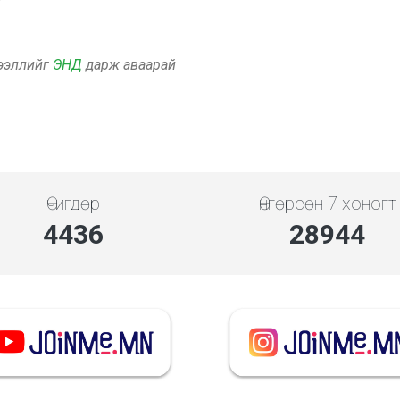
дээллийг
ЭНД
дарж аваарай
Өчигдөр
Өнгөрсөн 7 хоногт
5119
33397