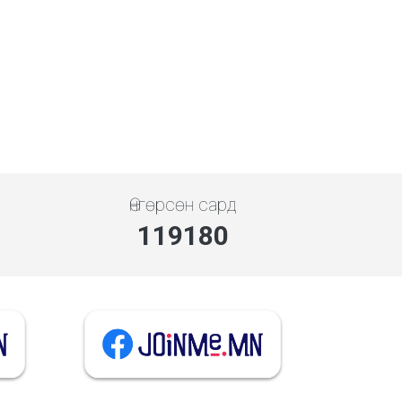
Өнгөрсөн сард
137515