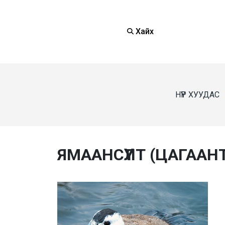
Хайх
НҮҮР ХУУДАС
ЯМААНСҮҮЛТ (ЦАГААН