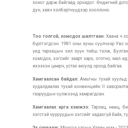
хоног дарж байгаад орхидог. Өндөгний дот
дун‚ хавч хэлбэртнүүдээр хооллоно.
Тоо толгой‚ хомсдох шалтгаан:
Хаана ч х
бүртгэгдсэн. 1981 оны зуны сүүлчээр Увс н
үед тархацын хил зүүн тийш тэлж, Булга
хомсдох, зэгсийг заарт харх, оготно, мал 
ихээхэн цөөрч, устах аюулд ороод байгаа.
Хамгаалсан байдал:
Амьтны тухай хуульд
худалдаалах тухай конвенцийн II хавсралт
газруудын сүлжээнд хамрагдсан.
Хамгаалах арга хэмжээ:
Тархац, нөөц, б
зэгстэй нууруудын зэгсийг хадахгүй байх, т
Эх сурвалж:
Монгол улсын Улаан ном - 201