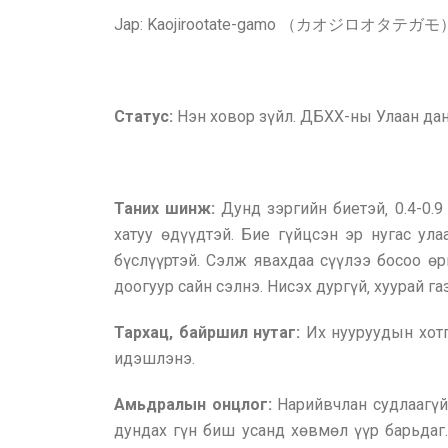
Jap: Kaojirootate-gamo （カオジロオタテガモ
Статус:
Нэн ховор зүйл. ДБХХ-ны Улаан да
Таних шинж:
Дунд зэргийн биетэй‚ 0.4-0.9 
хатуу өдүүдтэй. Бие гүйцсэн эр нугас улаа
бүслүүртэй. Сэлж явахдаа сүүлээ босоо өр
доогуур сайн сэлнэ. Нисэх дургүй‚ хуурай га
Тархац‚ байршил нутаг:
Их нууруудын хо
идэшлэнэ.
Амьдралын онцлог:
Нарийвчлан судлаагүй
дундах гүн биш усанд хөвмөл үүр барьдаг.