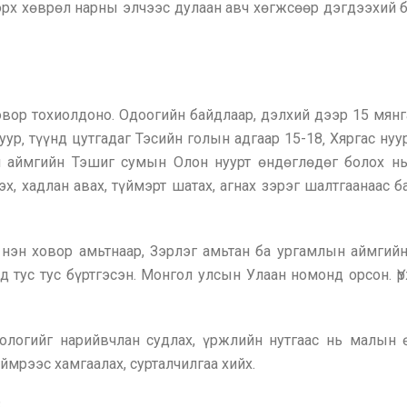
орх хөврөл нарны элчээс дулаан авч хөгжсөөр дэгдээхий б
овор тохиолдоно. Одоогийн байдлаар, дэлхий дээр 15 мянг
уур‚ түүнд цутгадаг Тэсийн голын адгаар 15-18‚ Хяргас нуу
н аймгийн Тэшиг сумын Олон нуурт өндөглөдөг болох нь 
идэх, хадлан авах, түймэрт шатах, агнах зэрэг шалтгаанаас
 нэн ховор амьтнаар, Зэрлэг амьтан ба ургамлын аймги
ад тус тус бүртгэсэн. Монгол улсын
У
лаан номонд орсон. Ү
иологийг нарийвчлан судлах, үржлийн нутгаас нь малын
үймрээс хамгаалах, сурталчилгаа хийх.
3