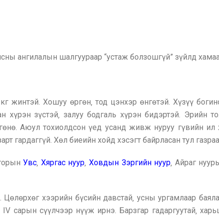
）
нсны ангилалын шалгуураар “устаж болзошгүй” зүйлд хамаа
кг жинтэй. Хошуу өргөн‚ тод цэнхэр өнгөтэй. Хүзүү богино
н хүрэн зүстэй‚ залуу бодгаль хүрэн бидэртэй. Эрийн то
гөнө. Аюул тохиолдсон үед усанд живж нуруу гүвийн ил 
зарт гардаггүй. Хөл биеийн хойд хэсэгт байрласан тул газр
тгорын
Увс
‚
Хяргас нуур
‚
Ховдын Зэргийн нуур
‚ Айраг нуур
. Цөлөрхөг хээрийн бүсийн давстай‚ усны ургамлаар баяла
 IV сарын сүүлчээр нүүж ирнэ. Барзгар гадаргуутай‚ харь