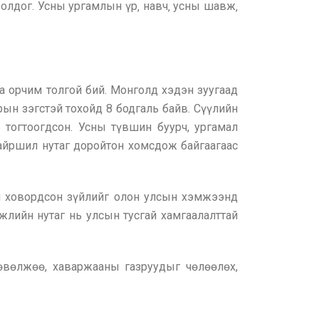
олдог. Усны ургамлын үр‚ навч‚ усны шавж‚
а орчим толгой бий. Монголд хэдэн зуугаад
рын зэгстэй тохойд 8 бодгаль байв. Сүүлийн
тогтоогдсон. Усны түвшин буурч, ургамал
 байршил нутаг доройтон хомсдож байгаагаас
йн ховордсон зүйлийг олон улсын хэмжээнд
ржлийн нутаг нь улсын тусгай хамгаалалттай
 өвөлжөө, хаваржааны газруудыг чөлөөлөх,