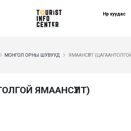
Нүүр хуудас
МОНГОЛ ОРНЫ ШУВУУД
ЯМААНСҮҮЛТ (ЦАГААНТОЛГОЙ
ТОЛГОЙ ЯМААНСҮҮЛТ)