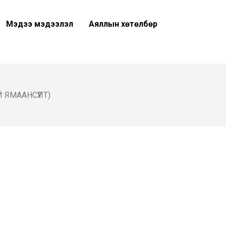
Мэдээ мэдээлэл
Аяллын хөтөлбөр
 ЯМААНСҮҮЛТ)