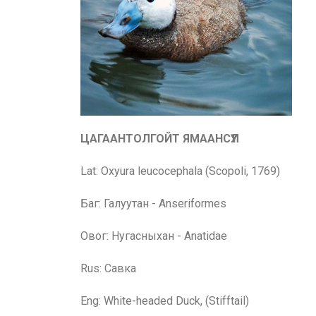
ЦАГААНТОЛГОЙТ ЯМААНСҮҮЛ
Lat: Oxyura leucocephala (Scopoli, 1769)
Баг: Галуутан - Anseriformes
Овог: Нугасныхан - Anatidae
Rus: Савка
Eng: White-
headed Duck, (Stifftail)