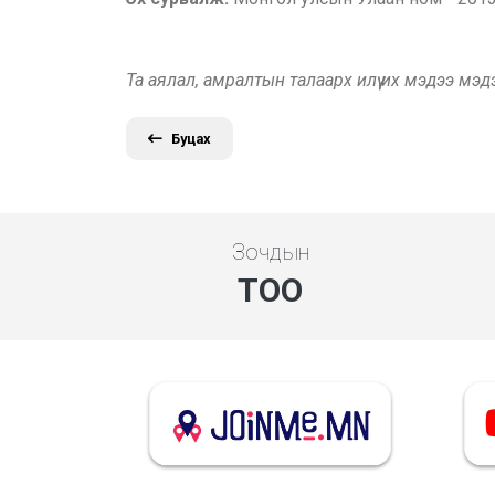
Та аялал, амралтын талаарх илүү их мэдээ мэ
Буцах
Зочдын
ТОО