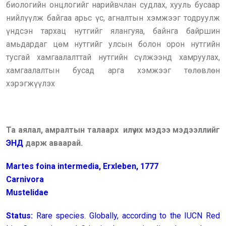
биологийн онцлогийг нарийвчлан судлах, хууль бусаар
нийлүүлж байгаа арьс үс, агналтын хэмжээг тодруулж
үндсэн тархац нутгийг ялангуяа, байнга байршин
амьдардаг цөм нутгийг улсын болон орон нутгийн
тусгай хамгаалалттай нутгийн сүлжээнд хамруулах,
хамгаалалтын бусад арга хэмжээг төлөвлөн
хэрэгжүүлэх
Та аялал, амралтын талаарх илүү их мэдээ мэдээллийг
ЭНД
дарж аваарай.
Martes foina intermedia, Erxleben, 1777
Carnivora
Mustelidae
Status:
Rare species. Globally, according to the IUCN Red