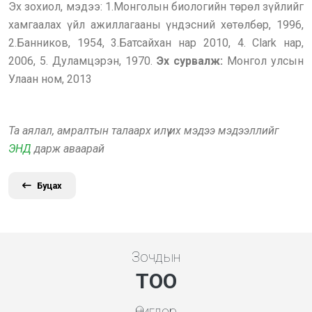
Эх зохиол, мэдээ: 1.Монголын биологийн төрөл зүйлийг
хамгаалах үйл ажиллагааны үндэсний хөтөлбөр, 1996,
2.Банников, 1954, 3.Батсайхан нар 2010, 4. Clark нар,
2006, 5. Дуламцэрэн, 1970.
Эх сурвалж:
Монгол улсын
Улаан ном, 2013
Та аялал, амралтын талаарх илүү их мэдээ мэдээллийг
ЭНД
дарж аваарай
Буцах
Зочдын
ТОО
Өчигдөр