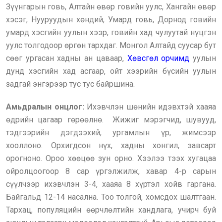
Зүүнгарын говь, Алтайн өвөр говийн уулс, Хангайн өвөр
хэсэг, Нууруудын хөндий, Умард говь, Дорнод говийн
умард хэсгийн уулын хээр, говийн хад чулуутай нүцгэн
уулс толгодоор өргөн тархдаг. Монгол Алтайд суусар бут
сөөг ургасан хадны ан цаваар,
Хөвсгөл орчимд
уулын
дунд хэсгийн хад асгаар, ойт хээрийн бүсийн уулын
задгай энгэрээр тус тус байршина.
Амьдралын онцлог:
Ихэвчлэн шөнийн идэвхтэй хааяа
өдрийн цагаар гөрөөлнө. Жижиг мэрэгчид, шувууд,
тэдгээрийн дэгдээхий, ургамлын үр, жимсээр
хооллоно. Орхигдсон нүх, хадны хонгил, завсарт
орогноно. Ороо хөөцөө зун орно. Хээлээ тээх хугацаа
ойролцоогоор 8 сар үргэлжилж, хавар 4-р сарын
сүүлчээр ихэвчлэн 3-4, хааяа 8 хүртэл хойв гаргана.
Байгальд 12-14 насална. Тоо толгой, хомсдох шалтгаан.
Тархац, популяцийн өөрчлөлтийн хандлага, учирч буй