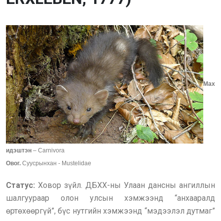
Мах
идэштэн
– Carnivora
Овог.
Суусрынхан - Mustelidae
Cтатус:
Ховор зүйл. ДБХХ-ны Улаан дансны ангиллын
шалгуураар олон улсын хэмжээнд “анхааралд
өртөхөөргүй”, бүс нутгийн хэмжээнд “мэдээлэл дутмаг”