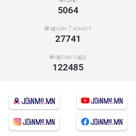
5843
Өнгөрсөн 7 хоногт
32009
Өнгөрсөн сард
141329