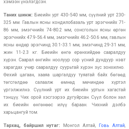
хэмээн үнэлэгдсэн.
Таних шинж:
Биеийн урт 430-540 мм, сүүлний урт 230-
325 мм. Гавлын ясны кондилобазаль урт эрэгчнийх 71-
86 мм, эмэгчнийх 74-80.2 мм, сонсголын ясны өргөн
эрэгчнийх 47.9-56.4 мм, эмэгчнийх 46.2-50.6 мм, гавлын
ясны өндөр эрэгчинд 30.1-33.1 мм, эмэгчинд 29-31 мм,
жин 11-2.3 кг. Биеийн өнгө ерөнхийдөө сааралдуу
хүрэн. Саарал өнгийн ноолуур сор үсний дундуур нэвт
харагдах учир сааралдуу суурьтай хүрэн зүс зонхилно.
Өехий цагаан, хааяа шаргалдуу туяатай байх бөгөөд
төгсгөлдөө салаалж өмнөд мөчиндөө хүртэл
үргэлжилнэ. Сүүлний урт их биеийн уртын хагастай
тэнцүү. Чих орой хэсгээрээ дугуйрсан. Сүүл болон хөл
их биеийн өнгөнөөс илүү бараан. Чихний дэлбэ
харьцангуй том.
Тархац, байршил нутаг:
Монгол Алтай,
Говь Алтай
,