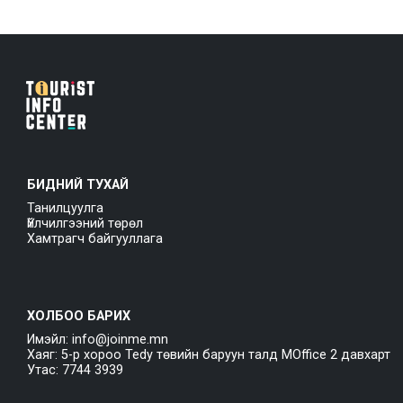
БИДНИЙ ТУХАЙ
Танилцуулга
Үйлчилгээний төрөл
Хамтрагч байгууллага
ХОЛБОО БАРИХ
Имэйл: info@joinme.mn
Хаяг: 5-р хороо Tedy төвийн баруун талд MOffice 2 давхарт
Утас: 7744 3939