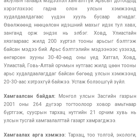
аюулын талаарх мэдээлэл хангалтгүй. Арьсыг дотоодод
хэрэглэхээс гадна олон улсын хэмжээнд
худалдаалдагаас үүдэн хууль бусаар агнадаг.
Өвөлжөөнд нөөцөлсөн идэшний махыг идэх тул хавх,
занганд орж эндэх нь элбэг. Ховд, Улиастайн
хязгаараас жилд 200 хүртэл тооны арьсыг бэлтгэж
байсан мэдээ бий. Арьс бэлтгэлийн мэдээнээс үзэхэд,
өнгөрсөн зууны 30-40-өөд оны үед Хатгал, Ховд,
Улиастай, Говь-Алтай орчмын нутгаас жилд цөөн тооны
арьс худалдаалагддаг байсан бөгөөд улсын хэмжээнд
20-30-аас хэтрэхгүй байжээ. Устаж болзошгүй зүйл.
Хамгаалсан байдал:
Монгол улсын Засгийн газрын
2001 оны 264 дүгээр тогтоолоор ховор амьтнаар
бүртгэж, суусрын тархац нутгийн 21 орчим хувь нь
улсын тусгай хамгаалалттай газарт хамрагджээ.
Хамгаалах арга хэмжээ:
Тархац, тоо толгой, экологи,