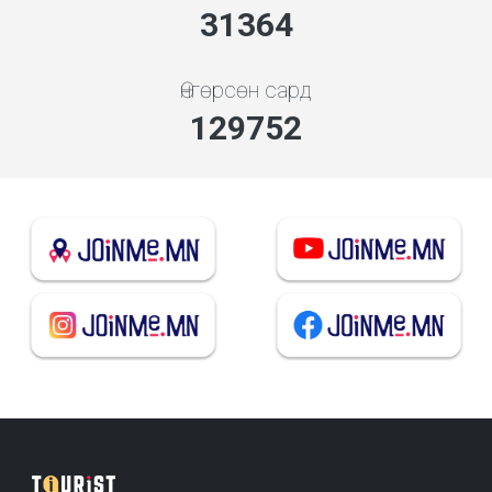
34849
Өнгөрсөн сард
144169