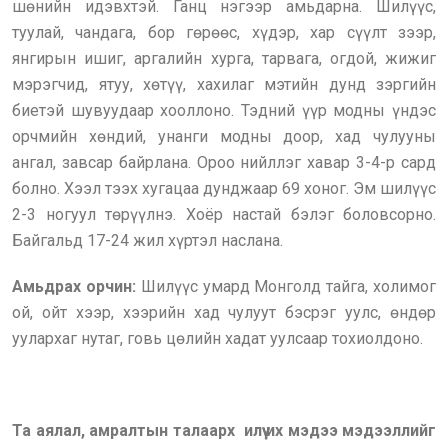
шөнийн идэвхтэй. Ганц нэгээр амьдарна. Шилүүс,
туулай, чандага, бор гөрөөс, хүдэр, хар сүүлт зээр,
янгирын ишиг, аргалийн хурга, тарвага, огдой, жижиг
мэрэгчид, ятуу, хөтүү, хахилаг мэтийн дунд зэргийн
биетэй шувуудаар хооллоно. Тэдний үүр модны үндэс
орчмийн хөндий, унанги модны доор, хад чулууны
ангал, завсар байрлана. Ороо нийллэг хавар 3-4-р сард
болно. Хээл тээх хугацаа дунджаар 69 хоног. Эм шилүүс
2-3 ногуул төрүүлнэ. Хоёр настай бэлэг боловсорно.
Байгальд 17-24 жил хүртэл наслана.
Амьдрах орчин:
Шилүүс умард Монголд тайга, холимог
ой, ойт хээр, хээрийн хад чулуут бэсрэг уулс, өндөр
уулархаг нутаг, говь цөлийн хадат уулсаар тохиолдоно.
Та аялал, амралтын талаарх илүү их мэдээ мэдээллийг