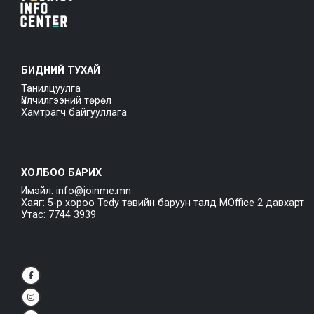
БИДНИЙ ТУХАЙ
Танилцуулга
Үйлчилгээний төрөл
Хамтрагч байгууллага
ХОЛБОО БАРИХ
Имэйл: info@joinme.mn
Хаяг: 5-р хороо Tedy төвийн баруун талд MOffice 2 давхарт
Утас: 7744 3939