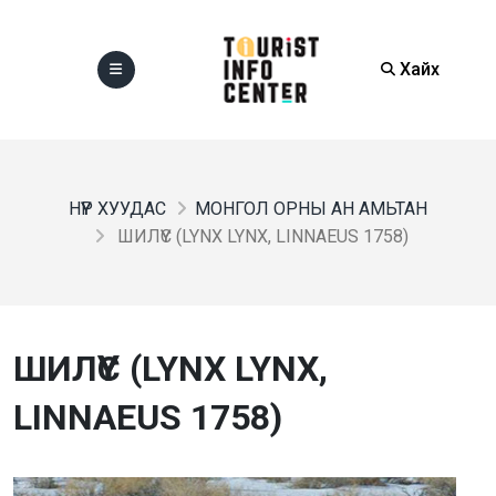
Хайх
НҮҮР ХУУДАС
МОНГОЛ ОРНЫ АН АМЬТАН
ШИЛҮҮС (LYNX LYNX, LINNAEUS 1758)
ШИЛҮҮС (LYNX LYNX,
LINNAEUS 1758)