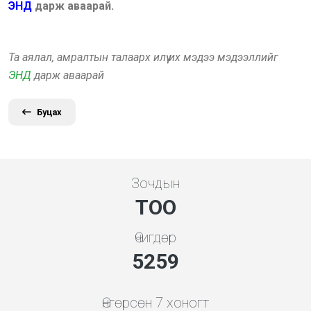
ЭНД
дарж аваарай.
Та аялал, амралтын талаарх илүү их мэдээ мэдээллийг
ЭНД
дарж аваарай
Буцах
Зочдын
ТОО
Өчигдөр
5843
Өнгөрсөн 7 хоногт