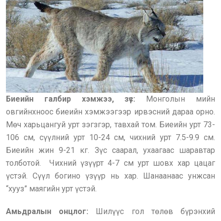
Биеийн галбир хэмжээ, зүс:
Монголын мийн
овгийнхноос биеийн хэмжээгээр ирвэсний дараа орно.
Мөч харьцангуй урт зэгзгэр, тавхай том. Биеийн урт 73-
106 см, сүүлний урт 10-24 см, чихний урт 7.5-9.9 см.
Биеийн жин 9-21 кг. Зүс саарал, ухаагаас шаравтар
толботой.
Чихний үзүүрт 4-7 см урт шовх хар цацаг
үстэй. Сүүл богино үзүүр нь хар. Шанаанаас унжсан
“хууз” маягийн урт үстэй.
Амьдралын онцлог:
Шилүүс гол төлөв бүрэнхий