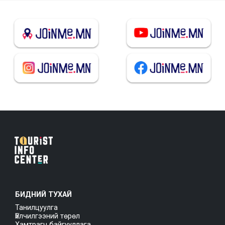
БИДНИЙ ТУХАЙ
Танилцуулга
Үйлчилгээний төрөл
Хамтрагч байгууллага