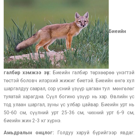
Биеийн
галбир хэмжээ зүс:
Биеийн галбир төрхөөрөө үнэгтэй
төстэй боловч илэрхий жижиг биетэй. Биеийн өнгө хул
шаргалдуу саарал, сор үсний үзүүр цагаан тул мөнгөлөг
туяатай харагдна. Сүүл богино үзүүр нь хар. Өвлийн үс
тод улаан шаргал, зуны үс улбар цайвар. Биеийн урт нь
50-60 см, сүүлний урт 25-36 см, чихний урт 6-9 см,
биеийн жин 2-3 кг хүрнэ.
Амьдралын онцлог:
Голдуу харуй бүрийгээр явдаг.