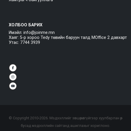
ХОЛБОО БАРИХ
Имэйл: info@joinme.mn
Хаяг: 5-р хороо Tedy төвийн баруун талд MOffice 2 давхарт
Утас: 7744 3939
© Copyright 2010-
2026
. Мэдээллийг зөвшөөрөлгүйгээр хуулбарлан өөр
бусад мэдээллийн сайтанд ашиглахыг хориглоно.