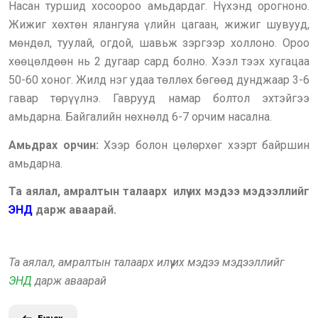
Насан туршид хосоороо амьдардаг. Нүхэнд орогноно.
Жижиг хөхтөн ялангуяа үлийн цагаан, жижиг шувууд,
мөндөл, туулай, огдой, шавьж зэргээр холлоно. Ороо
хөөцөлдөөн нь 2 дугаар сард болно. Хээл тээх хугацаа
50-60 хоног. Жилд нэг удаа төллөх бөгөөд дунджаар 3-6
гавар төрүүлнэ. Гаврууд намар болтол эхтэйгээ
амьдарна. Байгалийн нөхнөлд 6-7 орчим насална.
Амьдрах орчин:
Хээр болон цөлөрхөг хээрт байршин
амьдарна.
Та аялал, амралтын талаарх илүү их мэдээ мэдээллийг
ЭНД
дарж аваарай.
Та аялал, амралтын талаарх илүү их мэдээ мэдээллийг
ЭНД
дарж аваарай