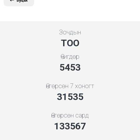
Буцах
Зочдын
ТОО
Өчигдөр
5648
Өнгөрсөн 7 хоногт
32661
Өнгөрсөн сард
138337