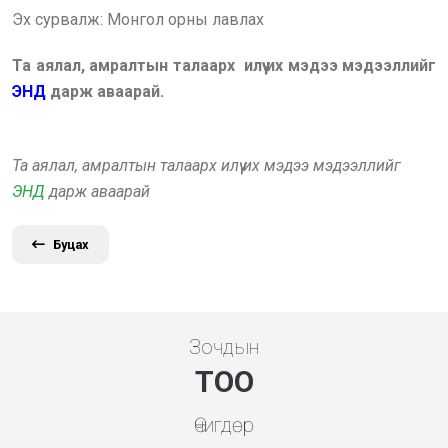
Эх сурвалж: Монгол орны лавлах
Та аялал, амралтын талаарх илүү их мэдээ мэдээллийг
ЭНД
дарж аваарай.
Та аялал, амралтын талаарх илүү их мэдээ мэдээллийг
ЭНД
дарж аваарай
Буцах
Зочдын
ТОО
Өчигдөр