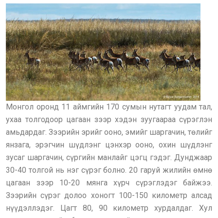
Монгол оронд 11 аймгийн 170 сумын нутагт уудам тал,
ухаа толгодоор цагаан зээр хэдэн зуугаараа сүрэглэн
амьдардаг. Зээрийн эрийг ооно, эмийг шаргачин, төлийг
янзага, эрэгчин шүдлэнг цэнхэр ооно, охин шүдлэнг
зусаг шаргачин, сүргийн манлайг цэгц гэдэг. Дунджаар
30-40 толгой нь нэг сүрэг болно. 20 гаруй жилийн өмнө
цагаан зээр 10-20 мянга хүрч сүрэглэдэг байжээ.
Зээрийн сүрэг долоо хоногт 100-150 километр алсад
нүүдэллэдэг. Цагт 80, 90 километр хурдалдаг. Хул