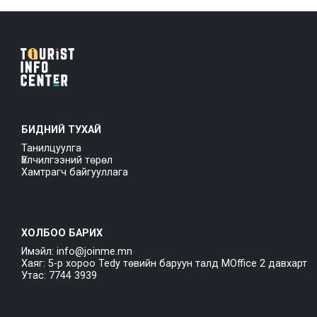
БИДНИЙ ТУХАЙ
Танилцуулга
Үйлчилгээний төрөл
Хамтрагч байгууллага
ХОЛБОО БАРИХ
Имэйл: info@joinme.mn
Хаяг: 5-р хороо Tedy төвийн баруун талд MOffice 2 давхарт
Утас: 7744 3939