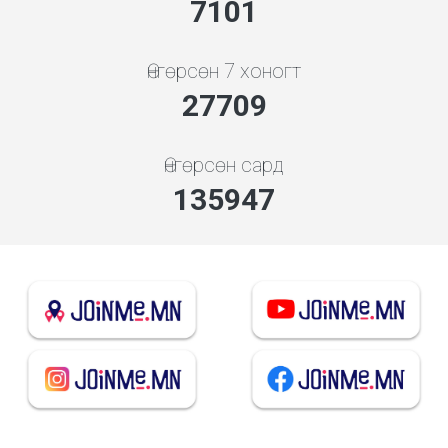
7608
Өнгөрсөн 7 хоногт
29688
Өнгөрсөн сард
145657