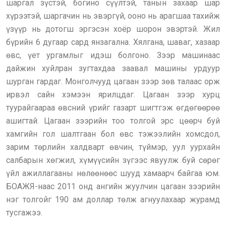
шаргал зүстэй, богино сүүлтэй, танын захаар шар
хүрээтэй, шаргачин нь эвэргүй, ооно нь арагшаа тахийж
үзүүр нь дотогш эргэсэн хоёр шорон эвэртэй. Жил
бүрийн 6 дугаар сард янзагална. Хялгана, шаваг, хазаар
өвс, үет ургамлыг идэш болгоно. Зээр машинаас
дайжин хуйлран зугтахдаа заавал машины урдуур
шурган гардаг. Монголчууд цагаан зээр зөв талаас орж
ирвэл сайн хэмээн ярилцдаг. Цагаан зээр хурц
туурайгаараа өвсний үрийг газарт шигтгэж өгдөгөөрөө
ашигтай. Цагаан зээрийн тоо толгой эрс цөөрч буй
хамгийн гол шалтгаан бол өвс тэжээлийн хомсдол,
зарим төрлийн халдварт өвчин, түймэр, уул уурхайн
салбарын хөгжил, хүмүүсийн зүгээс явуулж буй сөрөг
үйл ажиллагааны нөлөөнөөс шууд хамаарч байгаа юм.
БОАЖЯ-наас 2011 онд ангийн жуулчин цагаан зээрийн
нэг толгойг 190 ам доллар төлж агнуулахаар журамд
тусгажээ.