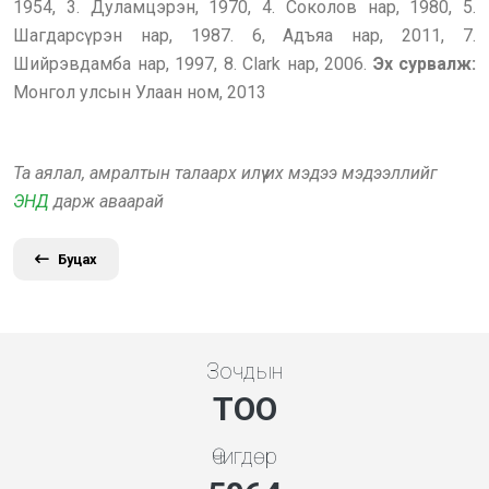
1954, 3. Дуламцэрэн, 1970, 4. Соколов нар, 1980, 5.
Шагдарсүрэн нар, 1987. 6, Адъяа нар, 2011, 7.
Шийрэвдамба нар, 1997, 8. Clark нар, 2006.
Эх сурвалж:
Монгол улсын Улаан ном, 2013
Та аялал, амралтын талаарх илүү их мэдээ мэдээллийг
ЭНД
дарж аваарай
Буцах
Зочдын
ТОО
Өчигдөр