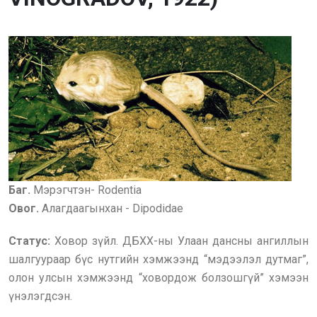
Баг.
Мэрэгчтэн- Rodentia
Овог.
Алагдаагынхан - Dipodidae
Статус:
Ховор зүйл. ДБХХ-ны Улаан дансны ангиллын
шалгуураар бүс нутгийн хэмжээнд “мэдээлэл дутмаг”,
олон улсын хэмжээнд “ховордож болзошгүй” хэмээн
үнэлэгдсэн.