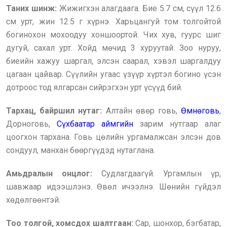
Таних шинж:
Жижигхэн алагдаага. Бие 5.7 см, сүүл 12.6
см урт, жин 12.5 г хүрнэ. Харьцангуй том толгойтой
богинохон мохоодуу хоншоортой. Чих хув, гуурс шиг
дугуй, сахал урт. Хойд мөчид 3 хуруутай. Зоо нуруу,
биеийн хажуу шаргал, элсэн саарал, хэвэл шаргалдуу
цагаан цайвар. Сүүлийн угаас үзүүр хүртэл богино үсэн
дотроос тод ялгарсан сийрэгхэн урт үсүүд бий.
Тархац, байршил нутаг:
Алтайн өвөр говь,
Өмнөговь
,
Дорноговь,
Сүхбаатар аймгийн
зарим нутгаар алаг
цоогхон тархана. Говь цөлийн ургамалжсан элсэн дов
сондуул, манхан бөөргүүдэд нутаглана.
Амьдралын онцлог:
Судлагдаагүй. Ургамлын үр,
шавжаар идээшлэнэ. Өвөл ичээлнэ. Шөнийн гүйдэл
хөдөлгөөнтэй.
Тоо толгой, хомсдох шалтгаан:
Сар, шонхор, бэгбатар,