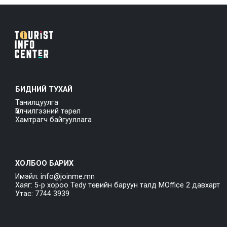
БИДНИЙ ТУХАЙ
Танилцуулга
Үйлчилгээний төрөл
Хамтрагч байгууллага
ХОЛБОО БАРИХ
Имэйл: info@joinme.mn
Хаяг: 5-р хороо Tedy төвийн баруун талд MOffice 2 давхарт
Утас: 7744 3939