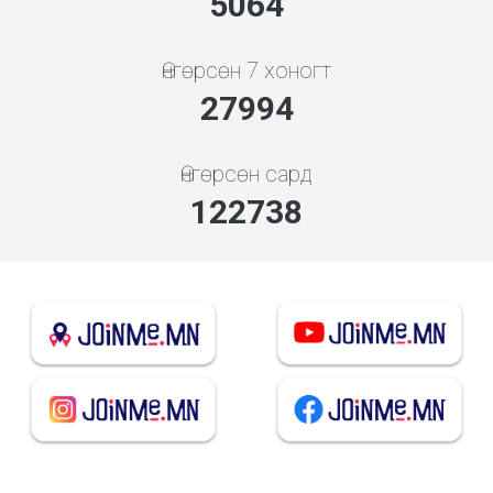
5648
Өнгөрсөн 7 хоногт
31224
Өнгөрсөн сард
136900