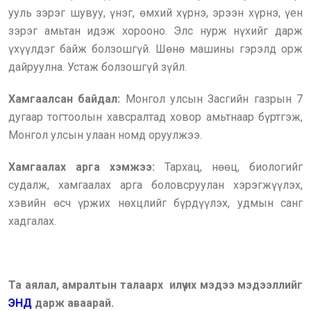
ууль зэрэг шувуу, үнэг, өмхий хүрнэ, эрээн хүрнэ, үен
зэрэг амьтан идэж хорооно. Элс нурж нүхийг дарж
үхүүлдэг байж болзошгүй. Шөнө машины гэрэлд орж
дайруулна. Устаж болзошгүй зүйл.
Хамгаалсан байдал:
Монгол улсын Засгийн газрын 7
дугаар тогтоолын хавсралтад ховор амьтнаар бүртгэж,
Монгол улсын улаан номд оруулжээ.
Хамгаалах арга хэмжээ:
Тархац, нөөц, биологийг
судалж, хамгаалах арга боловсруулан хэрэгжүүлэх,
хэвийн өсч үржих нөхцлийг бүрдүүлэх, удмын санг
хадгалах.
Та аялал, амралтын талаарх илүү их мэдээ мэдээллийг
ЭНД
дарж аваарай.