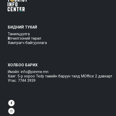
БИДНИЙ ТУХАЙ
Танилцуулга
Үйлчилгээний төрөл
Хамтрагч байгууллага
ХОЛБОО БАРИХ
Имэйл: info@joinme.mn
Хаяг: 5-р хороо Tedy төвийн баруун талд MOffice 2 давхарт
Утас: 7744 3939