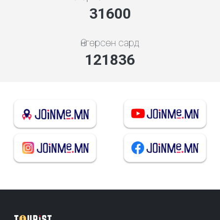
36462
Өнгөрсөн сард
140580