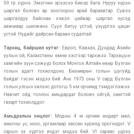
59 гр хүрнэ. Эмэгчин эрээсээ биеэр бага. Нуруу хүрэн
шаргал боловч ар зоогоороо арай бараавтар. Сүвээ
шаргалдуу байснаа хэвэл цайвар шаргал зүсэд
аажмаар шилжинэ. Сүүл битүү үстэй, үзүүртээ цацаг
үстэй. Нүдийг дайрсан бараан судалтай.
Тархац, байршил нутаг:
Европ, Кавказ, Дундад Азийн
уулын ой, Казахстаны өмнө хэсгээр тархжээ. Тархацын
хамгийн зүүн сэжүүр болох Монгол Алтайн өвөр Булган
голын адагт тохиолдоно. Бөхмөрөн голын шугуйд
байдаг гэсэн мэдээ бий. Анх 1973 оны V сард Булган
голын улсын хилээс дотогш 5 км орчимд тэмдэглэжээ.
Навчит ойд голлон амьдардаг боловч ойгүй, сөөгтэй
газарт тохиолддог.
Амьдралын онцлог:
Модны 4 м орчим өндөрт мал,
амьтны үс, ноос, ургамлаар зассан хурилд орогнодог. V
сарын эх хүртэл ичдэг мэдээ бий. VI сараас үүрээ