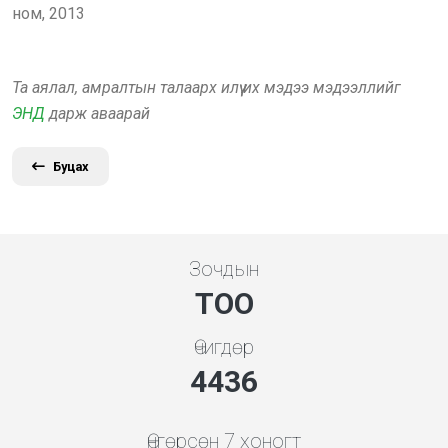
ном, 2013
Та аялал, амралтын талаарх илүү их мэдээ мэдээллийг
ЭНД
дарж аваарай
Буцах
Зочдын
ТОО
Өчигдөр
5119
Өнгөрсөн 7 хоногт