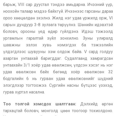
барьж, VIII сар дуустал тэндээ амьдарна. Ичээний үүр,
ноохойн талаар мэдээ байхгүй. Ичээнээс гарсаны дараа
ороо хөөцөлдөн эхэлнэ. Жилд нэг удаа үржилд орж, VI
сарын дундуур 3-8 зулзага төрүүлнэ. Шөнийн идэвхтэй
боловч, орооны үед өдөр гүйлдэнэ. Идэш тэжээлд
ургамлын гаралтай зүйл зонхилно. Зуны улиралд
шавжны эзлэх хувь нэмэгдэх ба тэжээлийн
үлдэгдлээс шувууны зэм олдож байв. V сард голдуу
азарган унтаахай баригддаг. Судалгаанд хамрагдсан
унтаахайн 3/1 хоёр удаа өвөлжсөн, үлдсэн хэсэг нь нэг
удаа өвөлжсөн байх бөгөөд хоёр өвөлжсөн 32
бодгалийн 6 нь гурван удаа өвөлжсөнийг шүдний
элэгдлээр тогтоожээ. Сүргийн насны бүтцээс үзэхэд,
гурав хүртэл насална.
Тоо толгой хомсдох шалтгаан:
Дэлхийд өргөн
тархацтай боловч, монголд цөөн тоогоор тохиолдоно.