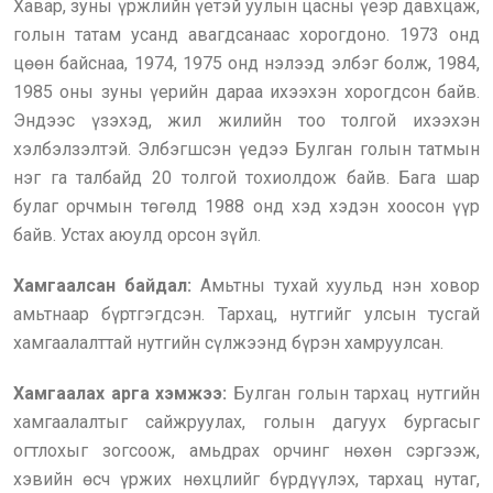
Хавар, зуны үржлийн үетэй уулын цасны үеэр давхцаж,
голын татам усанд авагдсанаас хорогдоно. 1973 онд
цөөн байснаа, 1974, 1975 онд нэлээд элбэг болж, 1984,
1985 оны зуны үерийн дараа ихээхэн хорогдсон байв.
Эндээс үзэхэд, жил жилийн тоо толгой ихээхэн
хэлбэлзэлтэй. Элбэгшсэн үедээ Булган голын татмын
нэг га талбайд 20 толгой тохиолдож байв. Бага шар
булаг орчмын төгөлд 1988 онд хэд хэдэн хоосон үүр
байв. Устах аюулд орсон зүйл.
Хамгаалсан байдал:
Амьтны тухай хуульд нэн ховор
амьтнаар бүртгэгдсэн. Тархац, нутгийг улсын тусгай
хамгаалалттай нутгийн сүлжээнд бүрэн хамруулсан.
Хамгаалах арга хэмжээ:
Булган голын тархац нутгийн
хамгаалалтыг сайжруулах, голын дагуух бургасыг
огтлохыг зогсоож, амьдрах орчинг нөхөн сэргээж,
хэвийн өсч үржих нөхцлийг бүрдүүлэх, тархац нутаг,