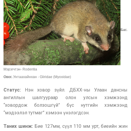
Баг.
Мэрэгчтэн- Rodentia
Овог.
Унтаахайнхан - Gliridae (Myoxidae)
Cтатус:
Нэн ховор зүйл. ДБХХ-ны Улаан дансны
ангиллын шалгуураар олон улсын хэмжээнд
“ховордож болзошгүй” бүс нутгийн хэмжээнд
“мэдээлэл тутмаг” хэмээн үнэлэгдсэн.
Таних шинж:
Бие 127мм, сүүл 110 мм урт, биеийн жин