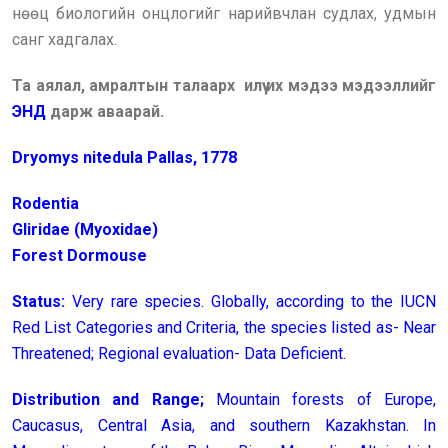
нөөц биологийн онцлогийг нарийвчлан судлах, удмын
санг хадгалах.
Та аялал, амралтын талаарх илүү их мэдээ мэдээллийг
ЭНД
дарж аваарай.
Dryomys nitedula Pallas, 1778
Rodentia
Gliridae (Myoxidae)
Forest Dormouse
Status:
Very rare species. Globally, according to the IUCN
Red List Categories and Criteria, the species listed as- Near
Threatened; Regional evaluation- Data Deficient.
Distribution and Range;
Mountain forests of Europe,
Caucasus, Central Asia, and southern Kazakhstan. In