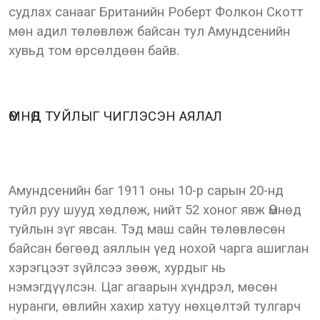
судлах санааг Британийн Роберт Фолкон Скотт
мөн адил төлөвлөж байсан тул Амундсенийн
хувьд том өрсөлдөөн байв.
ӨМНӨД ТУЙЛЫГ ЧИГЛЭСЭН АЯЛАЛ
Амундсенийн баг 1911 оны 10-р сарын 20-нд
туйл руу шууд хөдлөж, нийт 52 хоног явж Өмнөд
туйлын зүг явсан. Тэд маш сайн төлөвлөсөн
байсан бөгөөд аяллын үед нохой чарга ашиглан
хэрэгцээт зүйлсээ зөөж, хурдыг нь
нэмэгдүүлсэн. Цаг агаарын хүндрэл, мөсөн
нуранги, өвлийн хахир хатуу нөхцөлтэй тулгарч