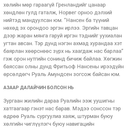
хөлийн мөр гараагүй Гренландийг цанаар
хөндлөн гулд гаталж, Норвег орноо дэлхий
нийтэд мандуулсан юм. “Нансен ба түүний
нөхөд эх орондоо эргэн ирлээ. Эргийн тавцан
дээр жаран мянга гаруй иргэн тэднийг уухиалан
угтан авсан. Тэр дунд нэгэн ахмад хурандаа хэт
баярлан хөөрснөөс зүрх нь хаагдаж нас барлаа”
гэж орон нутгийн сонинд бичиж байлаа. Хөгжин
баяссан олны дунд Фритьоф Нансены ирээдүйн
өрсөлдөгч Руаль Амундсен зогсож байсан юм.
АЗААР ДАЛАЙЧИН БОЛСОН НЬ
Зургаан жилийн дараа Руалийн ээж уушигны
хатгаагаар гэнэт нас барав. Мэдээ сонссон тэр
өдрөө Руаль сургуулиа хаяж, штурман буюу
хөлгийн чиглүүлэгч буюу навигацийн