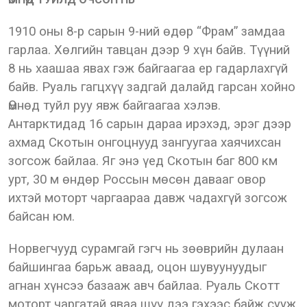
1910 оны 8-р сарын 9-ний өдөр “Фрам” замдаа
гарлаа. Хөлгийн тавцан дээр 9 хүн байв. Түүний
8 нь хаашаа явах гэж байгаагаа ер гадарлахгүй
байв. Руаль гагцхүү задгай далайд гарсан хойно
Өмнөд туйл руу явж байгаагаа хэлэв.
Антарктидад 16 сарын дараа ирэхэд, эрэг дээр
ахмад Скотын онгоцнууд зангуугаа хаячихсан
зогсож байлаа. Яг энэ үед Скотын баг 800 км
урт, 30 м өндөр Россын мөсөн давааг овор
ихтэй моторт чаргаараа давж чадахгүй зогсож
байсан юм.
Норвегчууд сурамгай гэгч нь зөөврийн дулаан
байшингаа барьж аваад, оцон шувуунуудыг
агнан хүнсээ базааж авч байлаа. Руаль Скотт
моторт чаргатай яваа шүү дээ гэхээс байж сууж