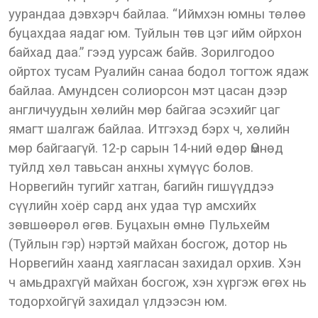
уурандаа дэвхэрч байлаа. “Иймхэн юмны төлөө
буцахдаа яадаг юм. Туйлын төв цэг ийм ойрхон
байхад даа.” гээд уурсаж байв. Зорилгодоо
ойртох тусам Руалийн санаа бодол тогтож ядаж
байлаа. Амундсен солиорсон мэт цасан дээр
англичуудын хөлийн мөр байгаа эсэхийг цаг
ямагт шалгаж байлаа. Итгэхэд бэрх ч, хөлийн
мөр байгаагүй. 12-р сарын 14-ний өдөр Өмнөд
туйлд хөл тавьсан анхны хүмүүс болов.
Норвегийн тугийг хатган, багийн гишүүддээ
сүүлийн хоёр сард анх удаа түр амсхийх
зөвшөөрөл өгөв. Буцахын өмнө Пульхейм
(Туйлын гэр) нэртэй майхан босгож, дотор нь
Норвегийн хаанд хаягласан захидал орхив. Хэн
ч амьдрахгүй майхан босгож, хэн хүргэж өгөх нь
тодорхойгүй захидал үлдээсэн юм.