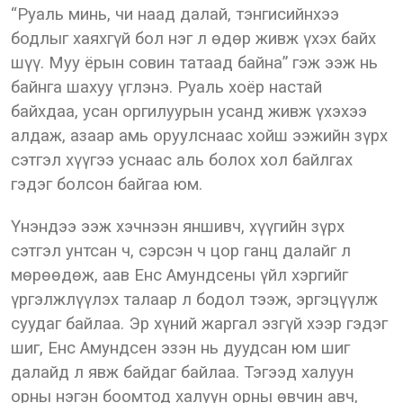
“Руаль минь, чи наад далай, тэнгисийнхээ
бодлыг хаяхгүй бол нэг л өдөр живж үхэх байх
шүү. Муу ёрын совин татаад байна” гэж ээж нь
байнга шахуу үглэнэ. Руаль хоёр настай
байхдаа, усан оргилуурын усанд живж үхэхээ
алдаж, азаар амь оруулснаас хойш ээжийн зүрх
сэтгэл хүүгээ уснаас аль болох хол байлгах
гэдэг болсон байгаа юм.
Үнэндээ ээж хэчнээн яншивч, хүүгийн зүрх
сэтгэл унтсан ч, сэрсэн ч цор ганц далайг л
мөрөөдөж, аав Енс Амундсены үйл хэргийг
үргэлжлүүлэх талаар л бодол тээж, эргэцүүлж
суудаг байлаа. Эр хүний жаргал эзгүй хээр гэдэг
шиг, Енс Амундсен эзэн нь дуудсан юм шиг
далайд л явж байдаг байлаа. Тэгээд халуун
орны нэгэн боомтод халуун орны өвчин авч,