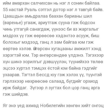
ийм амархан салчихсан нь нэг л сонин байлаа.
55 настай Руаль сэтгэл дотор нэг л тавгүй байв.
Цаашдын амьдралаа баахан барианы шил
(варенье) угааж, ариутгаж сууна гэж бодсон
чинь утгагүй санагдаж, үүнээс би аз жаргалыг
мэдрэх үү гэж өөрөөсөө хэдэнтээ асууж, биш
болохыг мэдээд, ганц л зам байгаа юм гэж
өөртөө хэлэв. Өнгөрсөн хугацааны амжилт хэнд
хэрэгтэй юм. Тэр өнгөрсөндөө үлдэнэ. Тэгэхээр
хүн шинэ зорилгыг дэвшүүлэн, түүнийхээ төлөө
эцсээ хүртэл тэмцэх ёстой юм байна гэдгийг
ухаарав. Тэгтэл Бессд юу гэж хэлэх үү, түүнтэй
гэрлэхээр нөхрөөсөө салаад, бүгдийг орхиод
ирж байдаг. Зүгээр л зугтах бол цор ганц арга
гэж шийдэв.
Яг энэ үед ахмад Нобилегийн хөнгөн хийт онгоц