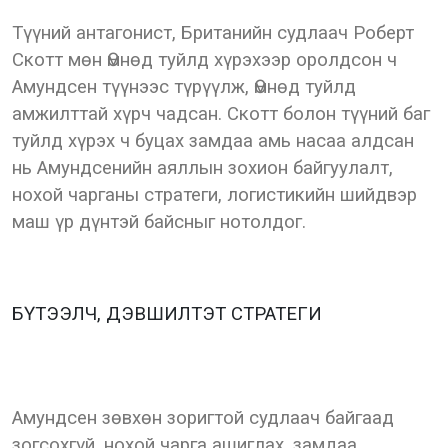
Түүний антагонист, Британийн судлаач Роберт
Скотт мөн Өмнөд туйлд хүрэхээр оролдсон ч
Амундсен түүнээс түрүүлж, Өмнөд туйлд
амжилттай хүрч чадсан. Скотт болон түүний баг
туйлд хүрэх ч буцах замдаа амь насаа алдсан
нь Амундсенийн аяллын зохион байгуулалт,
нохой чарганы стратеги, логистикийн шийдвэр
маш үр дүнтэй байсныг нотолдог.
БҮТЭЭЛЧ, ДЭВШИЛТЭТ СТРАТЕГИ
Амундсен зөвхөн зоригтой судлаач байгаад
зогсохгүй, нохой чарга ашиглах, замдаа