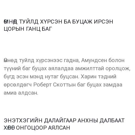
ӨМНӨД ТУЙЛД ХҮРСЭН БА БУЦАЖ ИРСЭН
ЦОРЫН ГАНЦ БАГ
Өмнөд туйлд хүрсэнээс гадна, Амундсен болон
түүний баг буцах аялалдаа амжилттай оролцож,
бүгд эсэн мэнд нутаг буцсан. Харин тэдний
өрсөлдөгч Роберт Скоттын баг буцах замдаа
амиа алдсан.
ЭНЭТХЭГИЙН ДАЛАЙГААР АНХНЫ ДАЛБААТ
ХӨЛӨГ ОНГОЦООР АЯЛСАН