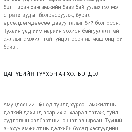
бэлтгэсэн хангамжийн бааз байгуулах гэх мэт
стратегиудыг боловсруулж, бусад
өрсөлдөгчдөөсөө давуу талыг бий болгосон.
Тухайн үед ийм нарийн зохион байгуулалттай
аяллыг амжилттай гүйцэтгэсэн нь маш онцгой
байв .
ЦАГ ҮЕИЙН ТҮҮХЭН АЧ ХОЛБОГДОЛ
Амундсенийн Өмнөд туйлд хүрсэн амжилт нь
дэлхий дахинд асар их анхаарал татаж, туйл
судлалын салбарт шинэ шат авчирсан. Түүний
энэхүү амжилт нь дэлхийн бусад хэсгүүдийн