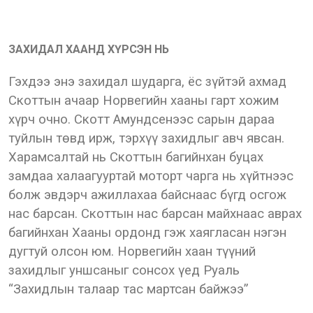
ЗАХИДАЛ ХААНД ХҮРСЭН НЬ
Гэхдээ энэ захидал шударга, ёс зүйтэй ахмад
Скоттын ачаар Норвегийн хааны гарт хожим
хүрч очно. Скотт Амундсенээс сарын дараа
туйлын төвд ирж, тэрхүү захидлыг авч явсан.
Харамсалтай нь Скоттын багийнхан буцах
замдаа халаагууртай моторт чарга нь хүйтнээс
болж эвдэрч ажиллахаа байснаас бүгд осгож
нас барсан. Скоттын нас барсан майхнаас аврах
багийнхан Хааны ордонд гэж хаягласан нэгэн
дугтуй олсон юм. Норвегийн хаан түүний
захидлыг уншсаныг сонсох үед Руаль
“Захидлын талаар тас мартсан байжээ”