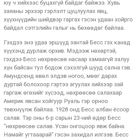
юу ч хийхээс буцахгүй байдаг байжээ. Хувь
заяаны эрхээр гэрлэлт цуцлуулах явц,
хүүхнүүдийн шийдвэр гаргах гэсэн удаан хойрго
байдал сэтгэлийн галыг нь бөхөөдөг байлаа.
Гэхдээ энэ удаа эршүүд зантай Бесс гэх канад
хүүхэнд дурлаж орхив. Мэдээж нөхөртэй,
гэхдээ Бесс нөхрөөсөө насаар хамаагүй залуу
хүн байсан тул бодож сэхэлгүй шууд сална гэв.
Амундсенд өвөл элдэв ногоо, мөөг дарах
дуртай болохоор гэртээ агуулах хийхээр зай
гаргаж өгөхийг хүсээд, нөхрөөсөө салахаар
Америк явсан хойгуур Руаль гэр орноо
төвхнүүлж байлаа. 1928 онд Бесс албан ёсоор
салав. Тэр оны 6-р сарын 23-ний өдөр Бесс
“нөхрөөсөө салав. Усан онгоцоор явж байна.
Намайг угтааарай” гэсэн захидал илгээв. Бесс