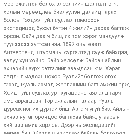
мэргэжилтэн болох элсэлтийн шалгалт өгч,
холын мөрөөдлөө биелүүлэн далайд гарах
болов. Гэхдээ туйл судлах томоохон
экспедицэд бүхэл бүтэн 4 жилийн дараа багтаж
орсон. Сайн даа ч биш, их том хэрэг мандуулж
түүнээсээ зугтсан юм. 1897 оны өвөл
Антверпенд штурманы сургалтад сууж байхдаа,
залуу хүн хойно, байр хөлсөлж байсан айлын
эхнэрийн зүрх сэтгэлийг эзэмдсэн юм. Хэрэг
явдлыг мэдсэн нөхөр Руалийг болгож өгөх
гэхэд, Руаль ахмад Жерлашийн багт амжин орж,
Хойд туйл судлах урт хугацааны аялалд гарч
амь аврагдсан. Тэр аялалын талаар Руаль
дурсах нэг их дуртай биш. Арга ч үгүй биз. Айлын
эхнэр нутаг орондоо багтахаа байж, угаарын
хийгээр амиа хорлов. Дээр нь экспедицийг
өөрөө биш Жерлаш удирдаж байсан болохоор