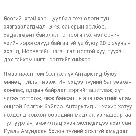
Өнөөгийнхтэй харьцуулбал технологи тун
хязгаарлагдмал, GPS, сансрын холбоо,
хөдөлгөөнт байрлал тогтоогч гэх мэт орчин
үеийн хэрэгслүүд байгаагүй үе буюу 20-р зуунын
эхэнд, Норвегийн нэгэн гал цогтой хүү, түүхэн
дэх гайхамшигт нээлтийг хийжээ.
Ямар нээлт юм бол гэж үү Антарктид буюу
өмнөд туйлыг нээж. Ингэхдээ түүний баг зөвхөн
компас, оддын байрлал зэргийг ашиглаж, зүг
чигээ тогтоож, явж байсан нь энэ нээлтийг улам
онцгой болгож байлаа. Антарктидын хахир хатуу
нөхцөлд зөвхөн өөрсдийн мэдлэг, ур чадвартаа
тулгуурлан, амжилтад хүрч экспедицээ ахалсан
Руаль Амундсен болон түүний эгэлгүй амьдрал