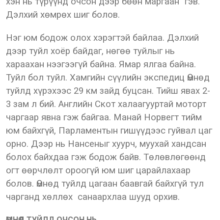
хэн нь түрүүнд очсон дээр бөөн маргаан” гэв.
Дэлхий хөмрөх шиг болов.
Нэг юм бодож олох хэрэгтэй байлаа. Дэлхий
дээр туйл хоёр байдаг, нөгөө туйлыг нь
хараахан нээгээгүй байна. Ямар ялгаа байна.
Туйл бол туйл. Хамгийн сүүлийн экспедиц Өмнөд
туйлд хүрэхээс 29 км зайд буцсан. Тийш явах 2-
3 зам л бий. Английн Скот халаагууртай моторт
чаргаар явна гэж байгаа. Манай Норвегт тийм
юм байхгүй, Парламентын гишүүдээс гуйвал цаг
орно. Дээр нь Нансеныг хуурч, муухай хандсан
болох байхдаа гэж бодож байв. Төлөвлөгөөнд
огт өөрчлөлт ороогүй юм шиг царайлахаар
болов. Өмнөд туйлд цагаан баавгай байхгүй тул
чарганд хөллөх санаархлаа шууд орхив.
ӨМНӨД ТУЙЛД ОЧСОН НЬ