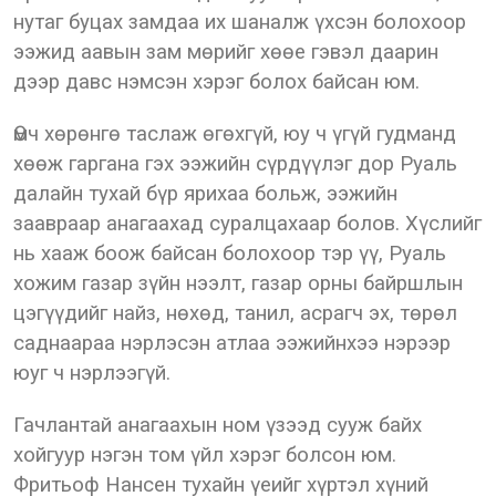
нутаг буцах замдаа их шаналж үхсэн болохоор
ээжид аавын зам мөрийг хөөе гэвэл даарин
дээр давс нэмсэн хэрэг болох байсан юм.
Өмч хөрөнгө таслаж өгөхгүй, юу ч үгүй гудманд
хөөж гаргана гэх ээжийн сүрдүүлэг дор Руаль
далайн тухай бүр ярихаа больж, ээжийн
заавраар анагаахад суралцахаар болов. Хүслийг
нь хааж боож байсан болохоор тэр үү, Руаль
хожим газар зүйн нээлт, газар орны байршлын
цэгүүдийг найз, нөхөд, танил, асрагч эх, төрөл
саднаараа нэрлэсэн атлаа ээжийнхээ нэрээр
юуг ч нэрлээгүй.
Гачлантай анагаахын ном үзээд сууж байх
хойгуур нэгэн том үйл хэрэг болсон юм.
Фритьоф Нансен тухайн үеийг хүртэл хүний