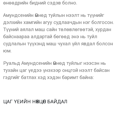
өнөөдрийн бидний сэдэв болно.
Амундсенийн Өмнөд туйлын нээлт нь түүнийг
дэлхийн хамгийн агуу судлаачдын нэг болгосон.
Түүний аялал маш сайн төлөвлөгөөтэй, хурдан
байснаараа алдартай бөгөөд энэ нь туйл
судлалын түүхэнд маш чухал үйл явдал болсон
юм.
Руальд Амундсенийн Өмнөд туйлыг нээсэн нь
тухайн цаг үедээ үнэхээр онцгой нээлт байсан
гэдгийг батлах хэд хэдэн баримт байна:
ЦАГ ҮЕИЙН НӨХЦӨЛ БАЙДАЛ